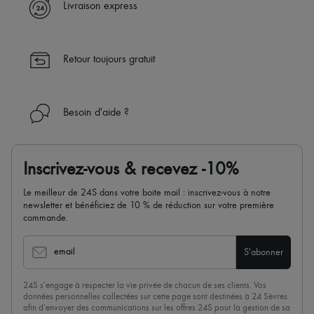
Livraison express
Retour toujours gratuit
Besoin d'aide ?
Inscrivez-vous & recevez -10%
Le meilleur de 24S dans votre boite mail : inscrivez-vous à notre
newsletter et bénéficiez de 10 % de réduction sur votre première
commande.
email
S'abonner
24S s’engage à respecter la vie privée de chacun de ses clients. Vos
données personnelles collectées sur cette page sont destinées à 24 Sèvres
afin d’envoyer des communications sur les offres 24S pour la gestion de sa