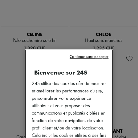
CELINE
CHLOE
Polo cachemire soie fin
Haut sans manches
1 320 CHF
1 235 CHF
Continuer sans accepter
Bienvenue sur 24S
24S utilise des cookies afin de mesurer
et améliorer les performances du site,
personnaliser votre expérience
utilisateur et vous proposer des
communications et publicités ciblées en
fonction de votre navigation, de votre
profil client et/ou de votre localisation.
CHLOE
ISABEL MARANT
Cela inclut les cookies utilisés à des fins
Caraco en dentelle
Veste en fourrure Mylae