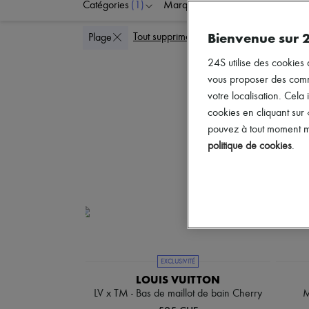
Catégories
(1)
Marques
Couleurs
Bienvenue sur 
Tout supprimer
Plage
24S utilise des cookies 
vous proposer des commun
votre localisation. Cela 
cookies en cliquant sur
pouvez à tout moment mo
politique de cookies
.
EXCLUSIVITÉ
LOUIS VUITTON
LV x TM - Bas de maillot de bain Cherry
M