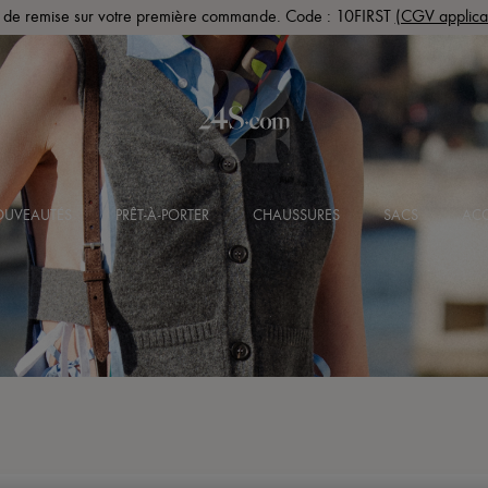
de remise sur votre première commande. Code : 10FIRST
(CGV applica
UVEAUTÉS
PRÊT-À-PORTER
CHAUSSURES
SACS
ACC