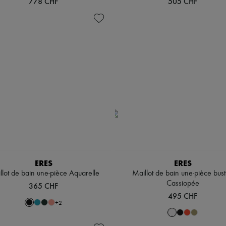
778 CHF
505 CHF
ERES
ERES
llot de bain une-pièce Aquarelle
Maillot de bain une-pièce bust
Cassiopée
365 CHF
495 CHF
+
2