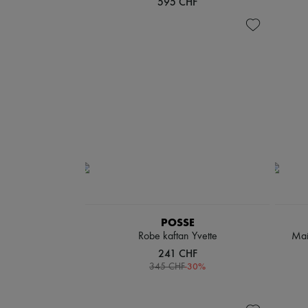
595 CHF
POSSE
Robe kaftan Yvette
Mai
241 CHF
-
30
%
345 CHF