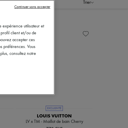
Trier
Continuer sans accepter
 expérience utilisateur et
rofil client et/ou de
s pouvez accepter ces
vos préférences. Vous
lus, consultez notre
EXCLUSIVITÉ
LOUIS VUITTON
LV x TM - Maillot de bain Cherry