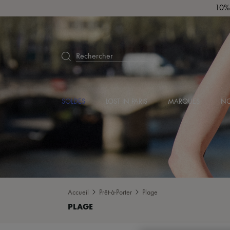
10% 
Rechercher
SOLDES
LOST IN PARIS
MARQUES
NO
Accueil
Prêt-à-Porter
Plage