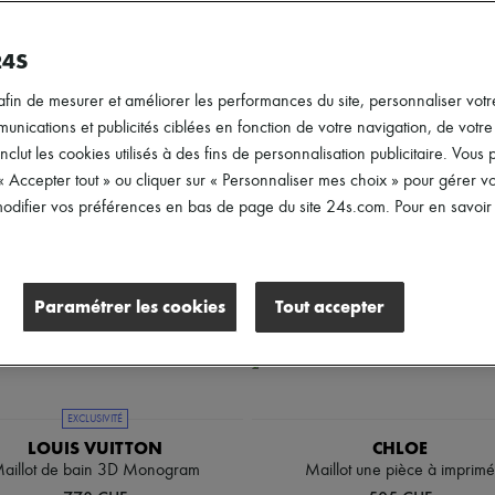
Tailles
Prix
Remises
24S
afin de mesurer et améliorer les performances du site, personnaliser votre
ications et publicités ciblées en fonction de votre navigation, de votre p
inclut les cookies utilisés à des fins de personnalisation publicitaire. Vou
 « Accepter tout » ou cliquer sur « Personnaliser mes choix » pour gérer 
difier vos préférences en bas de page du site 24s.com. Pour en savoir p
Paramétrer les cookies
Tout accepter
EXCLUSIVITÉ
LOUIS VUITTON
CHLOE
aillot de bain 3D Monogram
Maillot une pièce à imprimé