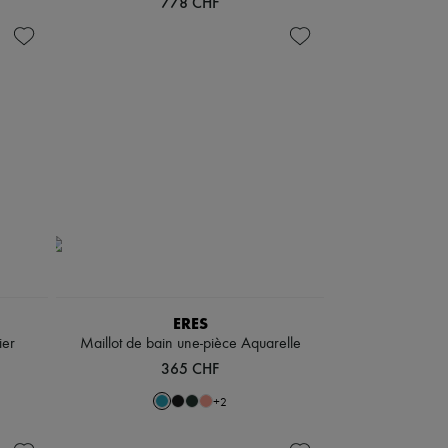
778 CHF
ERES
ier
Maillot de bain une-pièce Aquarelle
365 CHF
+
2