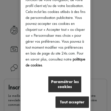
fonction de votre navigation, de votre
Notre sélection n’est pas encore
Nouveautés
profil client et/ou de votre localisation.
Prêt-à-porter
disponible.
Tous les produits
Cela inclut les cookies utilisés à des fins
Nouvelles marques
de personnalisation publicitaire. Vous
Robes
pouvez accepter ces cookies en
Tops & Chemises
cliquant sur « Accepter tout » ou cliquer
Livraison express
Ensembles
Vestes
sur « Personnaliser mes choix » pour
Jupes
gérer vos préférences. Vous pouvez à
Plage
tout moment modifier vos préférences
Retour toujours gratuit
Shorts
en bas de page du site 24s.com. Pour
Denim
Mailles
en savoir plus, consultez notre
politique
Pantalons
de cookies
.
Besoin d'aide ?
Manteaux
Cuir
Tailleurs
Paramétrer les
Sweatshirts
cookies
Inscrivez-vous & recevez -10%
Chaussures
Tous les produits
Le meilleur de 24S dans votre boite mail : inscrivez-vous à notre
Sandales & Mules
newsletter et bénéficiez de 10 % de réduction sur votre première
Sneakers
Tout accepter
commande.
Ballerines
Escarpins