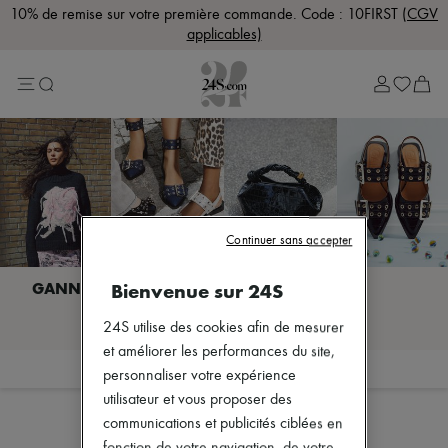
10% de remise sur votre première commande. Code : 10FIRST
(CGV
applicables)
Lost in Paris
Sélection Rive Gauche
Sélection Rive Droite
Marques
Plus de marques
Nouvelles marques
Acne Studios
Bottega Veneta
Celine
Chloé
Continuer sans accepter
Coach
Dior
Eres
Bienvenue sur 24S
Isabel Marant
Je découvre GANNI
Khaite
24S utilise des cookies afin de mesurer
Loewe
et améliorer les performances du site,
Louis Vuitton
Filtrer
Trier
personnaliser votre expérience
Miu Miu
Soeur
utilisateur et vous proposer des
The Row
communications et publicités ciblées en
Zimmermann