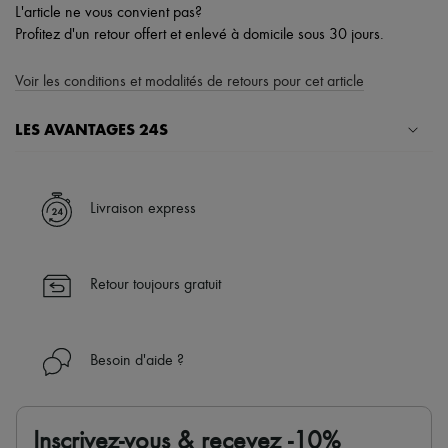
L'article ne vous convient pas?
Profitez d'un retour offert et enlevé à domicile sous 30 jours.
Voir les conditions et modalités de retours pour cet article
LES AVANTAGES 24S
Un shopping en toute sérénité
✓ Bénéficiez de la livraison express dans plus de 100 pays
Livraison express
✓ Soyez libre de changer d’avis, les retours sont toujours offerts
✓ Profitez des conseils de nos personal shoppers et d’un service
client 24h/24
Retour toujours gratuit
✓
En savoir plus sur 24S, une maison du groupe LVMH
Besoin d'aide ?
Inscrivez-vous & recevez -10%