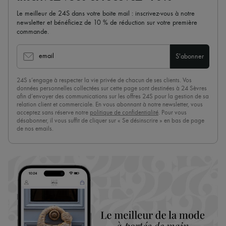
Le meilleur de 24S dans votre boite mail : inscrivez-vous à notre
newsletter et bénéficiez de 10 % de réduction sur votre première
commande.
email
S'abonner
24S s’engage à respecter la vie privée de chacun de ses clients. Vos
données personnelles collectées sur cette page sont destinées à 24 Sèvres
afin d’envoyer des communications sur les offres 24S pour la gestion de sa
relation client et commerciale. En vous abonnant à notre newsletter, vous
acceptez sans réserve notre
politique de confidentialité
. Pour vous
désabonner, il vous suffit de cliquer sur « Se désinscrire » en bas de page
de nos emails.