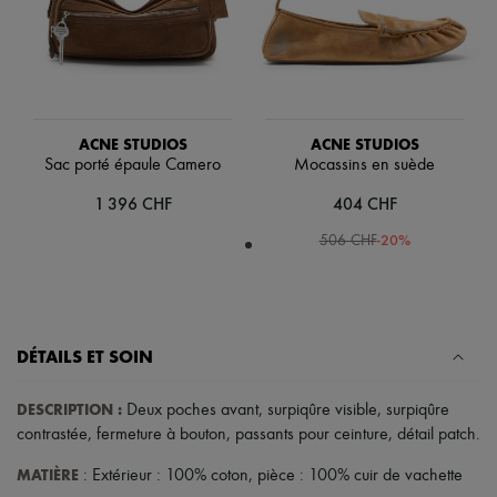
Écharpes & Foulards
Chapeaux
Accessoires de Sacs & Porte-clé
Accessoires cheveux
Tech & Style de vie
Gants
Bijoux
ACNE STUDIOS
ACNE STUDIOS
Tous les produits
Sac porté épaule Camero
Mocassins en suède
Boucles d'oreilles
Colliers
1 396 CHF
404 CHF
Bracelets
Bagues
-
20
%
506 CHF
Beauté
Tous les produits
Parfums
Bougies & Parfums d'intérieur
Maquillage
DÉTAILS ET SOIN
Soins visage
Soins corps
Soins cheveux
DESCRIPTION
:
Deux poches avant
,
surpiqûre visible
,
surpiqûre
Solaires
contrastée
,
fermeture à bouton
,
passants pour ceinture
,
détail patch
.
Format voyage
Ultimates
MATIÈRE
: Extérieur : 100% coton, pièce : 100% cuir de vachette