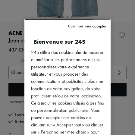
Zimmermann
Nouveautés
Prêt-à-porter
Tous les produits
Nouvelles marques
Continuer sans accepter
Robes
ACNE STUDIOS
Tops & Chemises
Bienvenue sur 24S
Jean droit 2021F Daybreak
Ensembles
Vestes
437 CHF
24S utilise des cookies afin de mesurer
Jupes
et améliorer les performances du site,
Plage
Voir le guide des tailles
Shorts
personnaliser votre expérience
Denim
Choisir votre taille
utilisateur et vous proposer des
Mailles
communications et publicités ciblées en
Pantalons
Manteaux
Ajouter au panier
fonction de votre navigation, de votre
Cuir
profil client et/ou de votre localisation.
Tailleurs
Livraison à partir de
lundi 10 août
Cela inclut les cookies utilisés à des fins
Sweatshirts
de personnalisation publicitaire. Vous
Chaussures
Livraison offerte à partir de 200 CHF d'achats
Tous les produits
pouvez accepter ces cookies en
Retours offerts et enlevés à domicile
Sandales & Mules
cliquant sur « Accepter tout » ou cliquer
Sneakers
sur « Personnaliser mes choix » pour
Ballerines