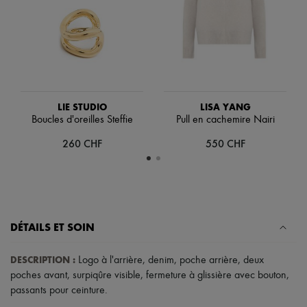
Chapeaux
Accessoires de Sacs & Porte-clé
Accessoires cheveux
Tech & Style de vie
Gants
Bijoux
Tous les produits
Boucles d'oreilles
LIE STUDIO
LISA YANG
Colliers
Boucles d'oreilles Steffie
Pull en cachemire Nairi
Bracelets
Bagues
260 CHF
550 CHF
Beauté
Tous les produits
Parfums
Bougies & Parfums d'intérieur
Maquillage
Soins visage
Soins corps
DÉTAILS ET SOIN
Soins cheveux
Solaires
DESCRIPTION
:
Logo à l'arrière
,
denim
,
poche arrière
,
deux
Format voyage
poches avant
,
surpiqûre visible
,
fermeture à glissière avec bouton
,
Ultimates
passants pour ceinture
.