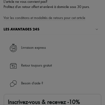
L'article ne vous convient pas?
Profitez d'un retour offert et enlevé à domicile sous 30 jours.
Voir les conditions et modalités de retours pour cet article
LES AVANTAGES 24S
Un shopping en toute sérénité
✓ Bénéficiez de la livraison express dans plus de 100 pays
Livraison express
✓ Soyez libre de changer d’avis, les retours sont toujours offerts
✓ Profitez des conseils de nos personal shoppers et d’un service
client 24h/24
Retour toujours gratuit
✓
En savoir plus sur 24S, une maison du groupe LVMH
Besoin d'aide ?
Inscrivez-vous & recevez -10%