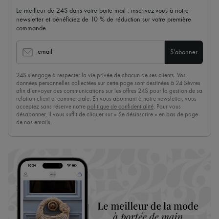
Le meilleur de 24S dans votre boite mail : inscrivez-vous à notre
newsletter et bénéficiez de 10 % de réduction sur votre première
commande.
email
S'abonner
24S s’engage à respecter la vie privée de chacun de ses clients. Vos
données personnelles collectées sur cette page sont destinées à 24 Sèvres
afin d’envoyer des communications sur les offres 24S pour la gestion de sa
relation client et commerciale. En vous abonnant à notre newsletter, vous
acceptez sans réserve notre
politique de confidentialité
. Pour vous
désabonner, il vous suffit de cliquer sur « Se désinscrire » en bas de page
de nos emails.