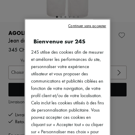
Nouveautés
Prêt-à-porter
Tous les produits
Nouvelles marques
Robes
Continuer sans accepter
Tops & Chemises
AGOLDE
Ensembles
Bienvenue sur 24S
Jean droit Arc 32
Vestes
Jupes
345 CHF
24S utilise des cookies afin de mesurer
Plage
et améliorer les performances du site,
Shorts
Voir le guide des tailles
Denim
personnaliser votre expérience
Mailles
Choisir votre taille
utilisateur et vous proposer des
Pantalons
communications et publicités ciblées en
Manteaux
Cuir
Ajouter au panier
fonction de votre navigation, de votre
Tailleurs
profil client et/ou de votre localisation.
Sweatshirts
Livraison à partir de
mardi 11 août
Cela inclut les cookies utilisés à des fins
Chaussures
de personnalisation publicitaire. Vous
Tous les produits
Livraison offerte à partir de 200 CHF d'achats
Sandales & Mules
pouvez accepter ces cookies en
Retours offerts et enlevés à domicile
Sneakers
cliquant sur « Accepter tout » ou cliquer
Ballerines
sur « Personnaliser mes choix » pour
Escarpins