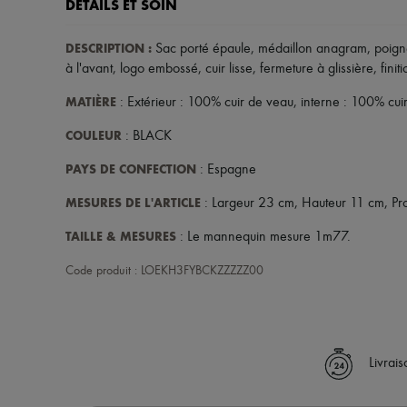
DÉTAILS ET SOIN
DESCRIPTION
:
Sac porté épaule
,
médaillon anagram
,
poign
à l'avant
,
logo embossé
,
cuir lisse
,
fermeture à glissière
,
fini
MATIÈRE
: Extérieur : 100% cuir de veau, interne : 100% cui
COULEUR
: BLACK
PAYS DE CONFECTION
: Espagne
MESURES DE L'ARTICLE
: Largeur 23 cm, Hauteur 11 cm, Pr
TAILLE & MESURES
: Le mannequin mesure 1m77.
Code produit : LOEKH3FYBCKZZZZZ00
Livrai