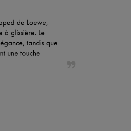
opped de Loewe,
 à glissière. Le
légance, tandis que
ent une touche