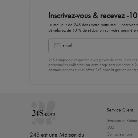
Inscrivez-vous & recevez -1
Le meilleur de 24S dans votre boite mail : inscrivez-
bénéficiez de 10 % de réduction sur votre premièr
email
24S s’engage à respecter la vie privée de chacun de ses 
personnelles collectées sur cette page sont destinées à 2
communications sur les offres 24S pour la gestion de sa re
commerciale. En vous abonnant à notre newsletter, vous 
politique de confidentialité
. Pour vous désabonner, il vous
désinscrire » en bas de page de nos emails.
Service Client
Livraison et Retour
FAQ
24S est une Maison du
Contactez-nous