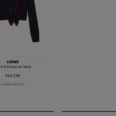
LOEWE
l à écharpe en laine
934 CHF
-
30
%
1 335 CHF