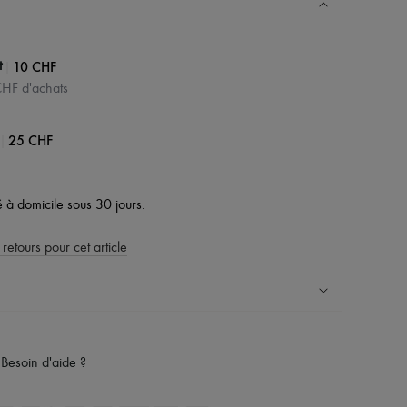
|
10 CHF
t
 CHF d'achats
|
25 CHF
vé à domicile sous 30 jours.
 retours pour cet article
ress dans plus de 100 pays
Besoin d'aide ?
es retours sont toujours offerts
rsonal shoppers et d’un service client 24h/24