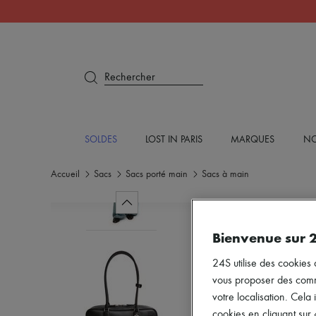
Rechercher
SOLDES
LOST IN PARIS
MARQUES
NO
Accueil
Sacs
Sacs porté main
Sacs à main
Bienvenue sur 
24S utilise des cookies 
vous proposer des commun
votre localisation. Cela 
cookies en cliquant sur