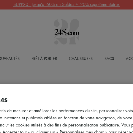
SUPP20 : jusqu'à -60% en Soldes + -20% supplémentaires
UVEAUTÉS
PRÊT-À-PORTER
CHAUSSURES
SACS
ACC
24S
afin de mesurer et améliorer les performances du site, personnaliser votre
ications et publicités ciblées en fonction de votre navigation, de votre p
inclut les cookies utilisés à des fins de personnalisation publicitaire. Vou
 « Accepter tout » ou cliquer sur « Personnaliser mes choix » pour gérer 