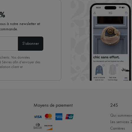
✓
En savoir plus sur 24S, une 
0%
vous à notre newsletter et
e commande.
S'abonner
clients. Vos données
4 Sèvres afin d’envoyer des
lation client et
acceptez sans réserve notre
 suffit de cliquer sur « Se
Moyens de paiement
24S
Qui sommes-
Les services 
Carrières