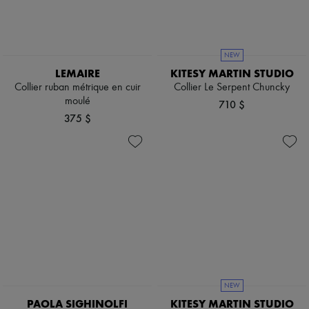
Bottes & Bottines
Mocassins
Mary Janes
Richelieus & Derbies
NEW
Espadrilles
LEMAIRE
KITESY MARTIN STUDIO
Sacs
Collier ruban métrique en cuir
Collier Le Serpent Chuncky
Tous les produits
moulé
Sacs bandoulière
710 $
Sacs porté épaule
375 $
Sacs porté main
Paniers
Pochettes
Bagages
Sacs à dos
Sacs seau
Sacs mini
Best-sellers
Accessoires
Tous les produits
Lunettes de soleil
Ceintures
Petite maroquinerie
NEW
Écharpes & Foulards
PAOLA SIGHINOLFI
KITESY MARTIN STUDIO