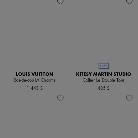
Nouveautés
Prêt-à-porter
Tous les produits
Nouvelles marques
Robes
Tops & Chemises
Ensembles
Vestes
Jupes
Plage
Shorts
NEW
Denim
Mailles
LOUIS VUITTON
KITESY MARTIN STUDIO
Pantalons
Ras-de-cou LV Charms
Collier Le Double Tour
Manteaux
1 443 $
435 $
Cuir
Tailleurs
Sweatshirts
Chaussures
Tous les produits
Sandales & Mules
Sneakers
Ballerines
Escarpins