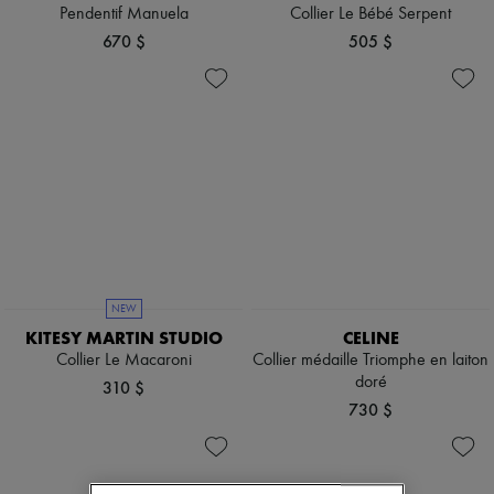
Chapeaux
Pendentif Manuela
Collier Le Bébé Serpent
Accessoires de Sacs & Porte-clé
670 $
505 $
Accessoires cheveux
Tech & Style de vie
Gants
Bijoux
Tous les produits
Boucles d'oreilles
Colliers
Bracelets
Bagues
Beauté
Tous les produits
Parfums
Bougies & Parfums d'intérieur
NEW
Maquillage
KITESY MARTIN STUDIO
CELINE
Soins visage
Collier Le Macaroni
Collier médaille Triomphe en laiton
Soins corps
doré
Soins cheveux
310 $
Solaires
730 $
Format voyage
Ultimates