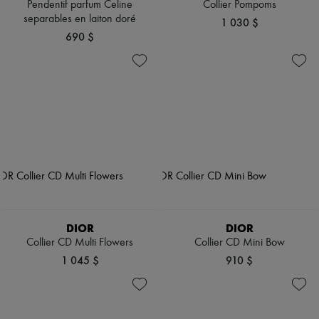
Pendentif parfum Celine
Collier Pompoms
separables en laiton doré
1 030 $
690 $
DIOR
DIOR
Collier CD Multi Flowers
Collier CD Mini Bow
1 045 $
910 $