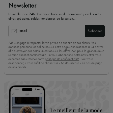
Newsletter
Le meilleur de 24S dans votre boite mail : nouveautés, exclusivités,
offres spéciales, soldes, tendances de la saison...
email
S'abonner
24S s’engage à respecter la vie privée de chacun de ses clients. Vos
données personnelles collectées sur cette page sont destinées à 24 Sèvres
afin d’envoyer des communications sur les offres 24S pour la gestion de sa
relation client et commerciale. En vous abonnant à notre newsletter, vous
acceptez sans réserve notre
politique de confidentialité
. Pour vous
désabonner, il vous suffit de cliquer sur « Se désinscrire » en bas de page
de nos emails.