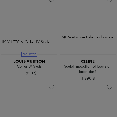
EXCLUSIVITÉ
LOUIS VUITTON
CELINE
Collier LV Studs
Sautoir médaille heirlooms en
laiton doré
1 930 $
1 390 $