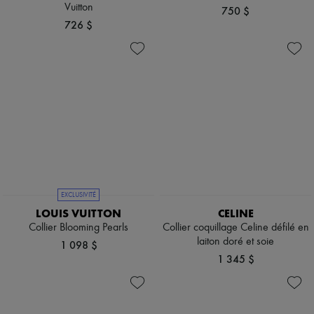
Vuitton
750 $
726 $
EXCLUSIVITÉ
LOUIS VUITTON
CELINE
Collier Blooming Pearls
Collier coquillage Celine défilé en
laiton doré et soie
1 098 $
1 345 $