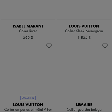
ISABEL MARANT
LOUIS VUITTON
Colier River
Collier Sleek Monogram
565 $
1 855 $
EXCLUSIVITÉ
LOUIS VUITTON
LEMAIRE
Collier en perles et métal V For
Collier gua sha beluga