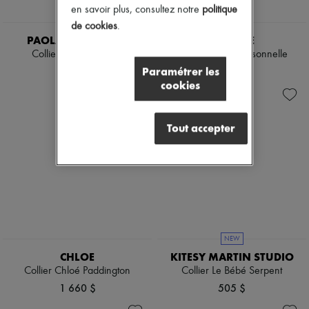
en savoir plus, consultez notre
politique
de cookies
.
PAOLA SIGHINOLFI
LEMAIRE
Collier Kim Malachite
Collier brosse personnelle
1 070 $
705 $
Paramétrer les
cookies
Tout accepter
NEW
CHLOE
KITESY MARTIN STUDIO
Collier Chloé Paddington
Collier Le Bébé Serpent
1 660 $
505 $