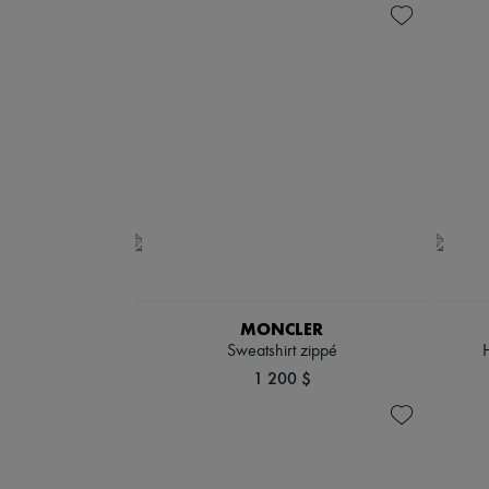
MONCLER
Sweatshirt zippé
1 200 $