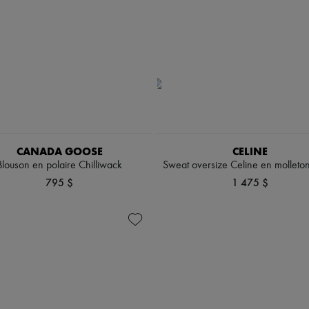
CANADA GOOSE
CELINE
Blouson en polaire Chilliwack
Sweat oversize Celine en molleto
795 $
1 475 $