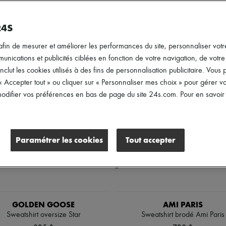
Tailles
Genre
Prix
24S
afin de mesurer et améliorer les performances du site, personnaliser votre
ications et publicités ciblées en fonction de votre navigation, de votre p
inclut les cookies utilisés à des fins de personnalisation publicitaire. Vou
 « Accepter tout » ou cliquer sur « Personnaliser mes choix » pour gérer 
difier vos préférences en bas de page du site 24s.com. Pour en savoir p
Paramétrer les cookies
Tout accepter
GOLDEN GOOSE
AMI PARIS
Sweatshirt oversize Star
Sweatshirt brodé Ami Paris