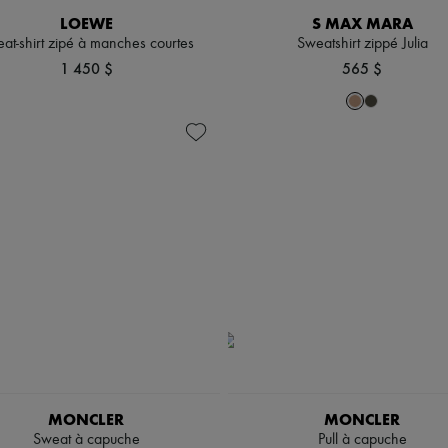
LOEWE
S MAX MARA
at-shirt zipé à manches courtes
Sweatshirt zippé Julia
1 450 $
565 $
MONCLER
MONCLER
Sweat à capuche
Pull à capuche