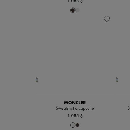
1 085 $
MONCLER
Sweatshirt à capuche
S
1 085 $