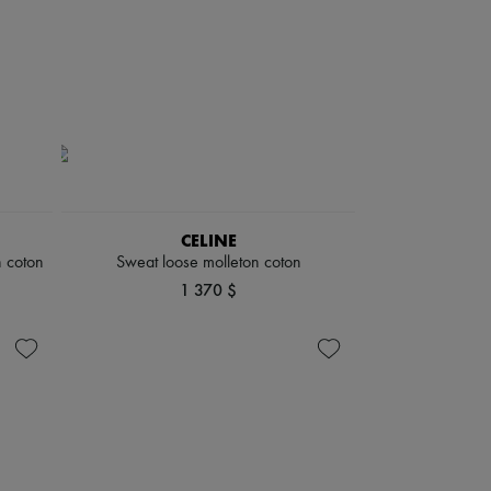
CELINE
n coton
Sweat loose molleton coton
1 370 $