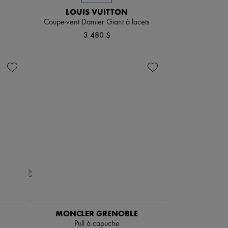
LOUIS VUITTON
Coupe-vent Damier Giant à lacets
3 480 $
MONCLER GRENOBLE
Pull à capuche