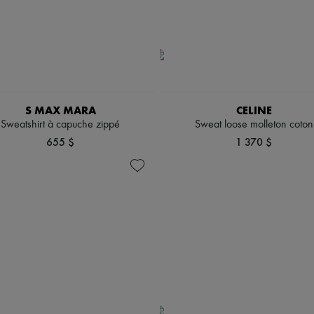
S MAX MARA
CELINE
Sweatshirt à capuche zippé
Sweat loose molleton coton
655 $
1 370 $