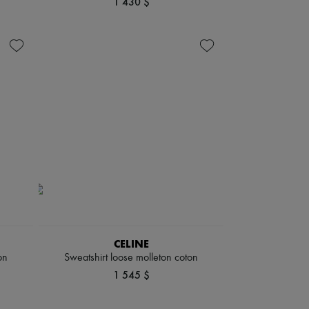
1 430 $
CELINE
on
Sweatshirt loose molleton coton
1 545 $