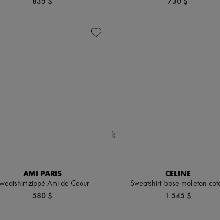
835 $
730 $
AMI PARIS
CELINE
weatshirt zippé Ami de Ceour
Sweatshirt loose molleton cot
580 $
1 545 $