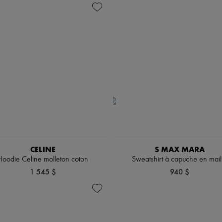
CELINE
S MAX MARA
Hoodie Celine molleton coton
Sweatshirt à capuche en mail
1 545 $
940 $