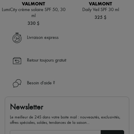
Écharpes & Foulards
VALMONT
VALMONT
Chapeaux
LumiCity crème solaire SPF 50, 30
Daily Veil SPF 30 ml
Accessoires de Sacs & Porte-clé
ml
325 $
Accessoires cheveux
330 $
Tech & Style de vie
Gants
Bijoux
Livraison express
Tous les produits
Boucles d'oreilles
Colliers
Bracelets
Retour toujours gratuit
Bagues
Beauté
Tous les produits
Parfums
Besoin d'aide ?
Bougies & Parfums d'intérieur
Maquillage
Soins visage
Soins corps
Newsletter
Soins cheveux
Solaires
Le meilleur de 24S dans votre boite mail : nouveautés, exclusivités,
Format voyage
offres spéciales, soldes, tendances de la saison...
Ultimates