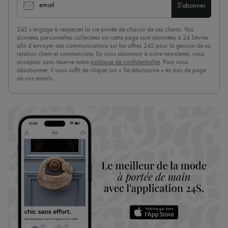
email
S'abonner
24S s’engage à respecter la vie privée de chacun de ses clients. Vos
données personnelles collectées sur cette page sont destinées à 24 Sèvres
afin d’envoyer des communications sur les offres 24S pour la gestion de sa
relation client et commerciale. En vous abonnant à notre newsletter, vous
acceptez sans réserve notre
politique de confidentialité
. Pour vous
désabonner, il vous suffit de cliquer sur « Se désinscrire » en bas de page
de nos emails.