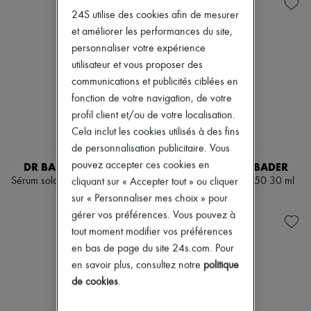
Soins visage
Savons
Zimmermann
24S utilise des cookies afin de mesurer
Solaires
Brumes parfumées & Déodorants
Nouveautés
Format voyage
Eaux de cologne
et améliorer les performances du site,
Prêt-à-porter
Eaux de parfum
Tous les produits
personnaliser votre expérience
Eaux de toilette
Nouvelles marques
utilisateur et vous proposer des
Coffrets
Robes
Parfums cheveux
communications et publicités ciblées en
Tops & Chemises
Parfums
Ensembles
fonction de votre navigation, de votre
Après-shampooings & Masques
Vestes
profil client et/ou de votre localisation.
Shampooings
Jupes
Cela inclut les cookies utilisés à des fins
Soins ciblés & Traitements
Plage
Diffuseurs
de personnalisation publicitaire. Vous
Shorts
Accessoires maison
Denim
pouvez accepter ces cookies en
DR BARBARA STURM
AUGUSTINUS BADER
Maxi bougies
Mailles
Sérum solaire Sun Drops 30 ml
The Sunscreen SPF50 30 ml
cliquant sur « Accepter tout » ou cliquer
Mini bougies
Pantalons
240 $
225 $
sur « Personnaliser mes choix » pour
Bougies
Manteaux
Coffrets
gérer vos préférences. Vous pouvez à
Cuir
Parfums d'intérieur
Tailleurs
tout moment modifier vos préférences
Blush & Poudres
Sweatshirts
en bas de page du site 24s.com. Pour
Fonds de teint & BB crèmes
Chaussures
en savoir plus, consultez notre
politique
Rouges à lèvres
Tous les produits
Accessoires maquillage
de cookies
.
Sandales & Mules
Anti-rides & Anti-âges
Sneakers
Nettoyants & Démaquillants
Ballerines