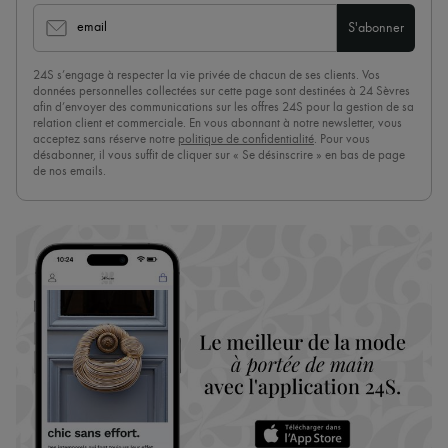
email
S'abonner
24S s’engage à respecter la vie privée de chacun de ses clients. Vos
données personnelles collectées sur cette page sont destinées à 24 Sèvres
afin d’envoyer des communications sur les offres 24S pour la gestion de sa
relation client et commerciale. En vous abonnant à notre newsletter, vous
acceptez sans réserve notre
politique de confidentialité
. Pour vous
désabonner, il vous suffit de cliquer sur « Se désinscrire » en bas de page
de nos emails.