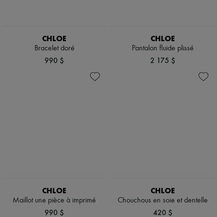
Escarpins
Bottes & Bottines
Mocassins
Mary Janes
CHLOE
CHLOE
Richelieus & Derbies
Bracelet doré
Pantalon fluide plissé
Espadrilles
990 $
2 175 $
Sacs
Tous les produits
Sacs bandoulière
Sacs porté épaule
Sacs porté main
Paniers
Pochettes
Bagages
Sacs à dos
Sacs seau
Sacs mini
Best-sellers
Accessoires
Tous les produits
CHLOE
CHLOE
Lunettes de soleil
Maillot une pièce à imprimé
Chouchous en soie et dentelle
Ceintures
Petite maroquinerie
990 $
420 $