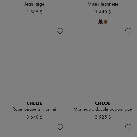
Jean large
Mules Jeannette
1 585 $
1 440 $
CHLOE
CHLOE
Robe longue à imprimé
Manteau à double boutonnage
3 640 $
3 925 $