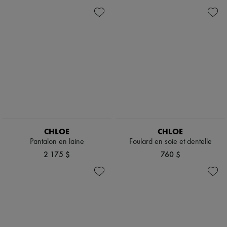
Écharpes & Foulards
Chapeaux
Accessoires de Sacs & Porte-clé
Accessoires cheveux
Tech & Style de vie
Gants
Bijoux
Tous les produits
Boucles d'oreilles
Colliers
Bracelets
Bagues
Beauté
Tous les produits
CHLOE
CHLOE
Parfums
Pantalon en laine
Foulard en soie et dentelle
Bougies & Parfums d'intérieur
2 175 $
760 $
Maquillage
Soins visage
Soins corps
Soins cheveux
Solaires
Format voyage
Ultimates