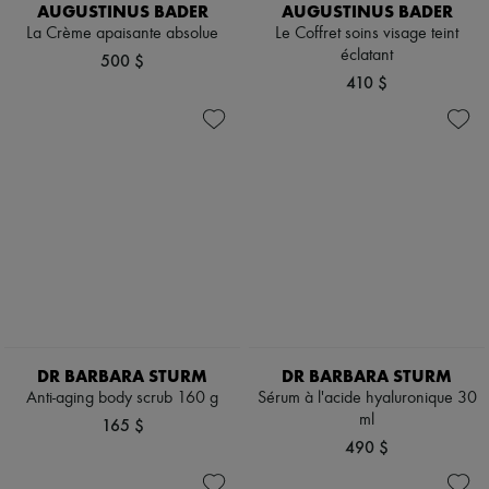
AUGUSTINUS BADER
AUGUSTINUS BADER
La Crème apaisante absolue
Le Coffret soins visage teint
éclatant
500 $
410 $
DR BARBARA STURM
DR BARBARA STURM
Anti-aging body scrub 160 g
Sérum à l'acide hyaluronique 30
ml
165 $
490 $