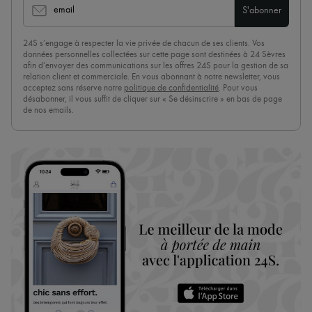
email
S'abonner
24S s’engage à respecter la vie privée de chacun de ses clients. Vos
données personnelles collectées sur cette page sont destinées à 24 Sèvres
afin d’envoyer des communications sur les offres 24S pour la gestion de sa
relation client et commerciale. En vous abonnant à notre newsletter, vous
acceptez sans réserve notre
politique de confidentialité
. Pour vous
désabonner, il vous suffit de cliquer sur « Se désinscrire » en bas de page
de nos emails.