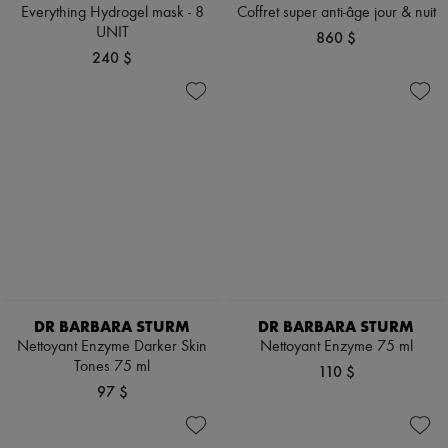
Écharpes & Foulards
Everything Hydrogel mask - 8
Coffret super anti-âge jour & nuit
Chapeaux
UNIT
860 $
Accessoires de Sacs & Porte-clé
240 $
Accessoires cheveux
Tech & Style de vie
Gants
Bijoux
Tous les produits
Boucles d'oreilles
Colliers
Bracelets
Bagues
Beauté
Tous les produits
Parfums
Bougies & Parfums d'intérieur
Maquillage
DR BARBARA STURM
DR BARBARA STURM
Soins visage
Nettoyant Enzyme Darker Skin
Nettoyant Enzyme 75 ml
Soins corps
Soins cheveux
Tones 75 ml
110 $
Solaires
97 $
Format voyage
Ultimates