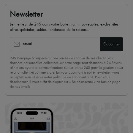
Newsletter
Le meilleur de 24S dans votre boite mail : nouveautés, exclusivités,
offres spéciales, soldes, tendances de la saison...
email
S'abonner
24S s’engage à respecter la vie privée de chacun de ses clients. Vos
données personnelles collectées sur cette page sont destinées à 24 Sèvres
afin d’envoyer des communications sur les offres 24S pour la gestion de sa
relation client et commerciale. En vous abonnant à notre newsletter, vous
acceptez sans réserve notre
politique de confidentialité
. Pour vous
désabonner, il vous suffit de cliquer sur « Se désinscrire » en bas de page
de nos emails.