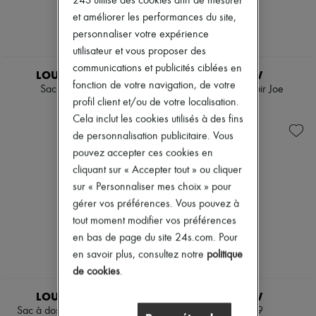
24S utilise des cookies afin de mesurer
Escarpins
et améliorer les performances du site,
Bottes & Bottines
personnaliser votre expérience
Mocassins
utilisateur et vous proposer des
Mary Janes
Richelieus & Derbies
communications et publicités ciblées en
LOUIS VUITTON
THE ROW
Espadrilles
fonction de votre navigation, de votre
Sac à dos Takeoff
Sac à dos en cuir Joe
Sacs
profil client et/ou de votre localisation.
Tous les produits
4 687 $
3 050 $
Sacs bandoulière
Cela inclut les cookies utilisés à des fins
Sacs porté épaule
de personnalisation publicitaire. Vous
Sacs porté main
pouvez accepter ces cookies en
Paniers
cliquant sur « Accepter tout » ou cliquer
Pochettes
Bagages
sur « Personnaliser mes choix » pour
Sacs à dos
gérer vos préférences. Vous pouvez à
Sacs seau
tout moment modifier vos préférences
Sacs mini
en bas de page du site 24s.com. Pour
Best-sellers
Accessoires
en savoir plus, consultez notre
politique
Tous les produits
de cookies
.
Lunettes de soleil
EXCLUSIVITÉ
Ceintures
LOUIS VUITTON
THE ROW
Petite maroquinerie
Sac à dos Palm Springs Mini
Sac à dos 9