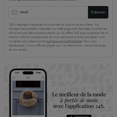
email
S'abonner
24S s’engage à respecter la vie privée de chacun de ses clients. Vos
données personnelles collectées sur cette page sont destinées à 24 Sèvres
afin d’envoyer des communications sur les offres 24S pour la gestion de sa
relation client et commerciale. En vous abonnant à notre newsletter, vous
acceptez sans réserve notre
politique de confidentialité
. Pour vous
désabonner, il vous suffit de cliquer sur « Se désinscrire » en bas de page
de nos emails.