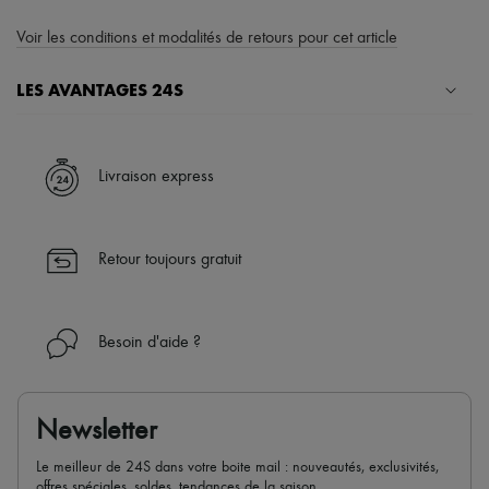
Voir les conditions et modalités de retours pour cet article
LES AVANTAGES 24S
Un shopping en toute sérénité
✓ Bénéficiez de la livraison express dans plus de 100 pays
Livraison express
✓ Soyez libre de changer d’avis, les retours sont toujours offerts
✓ Profitez des conseils de nos personal shoppers et d’un service
client 24h/24
Retour toujours gratuit
✓
En savoir plus sur 24S, une maison du groupe LVMH
Besoin d'aide ?
Newsletter
Le meilleur de 24S dans votre boite mail : nouveautés, exclusivités,
offres spéciales, soldes, tendances de la saison...