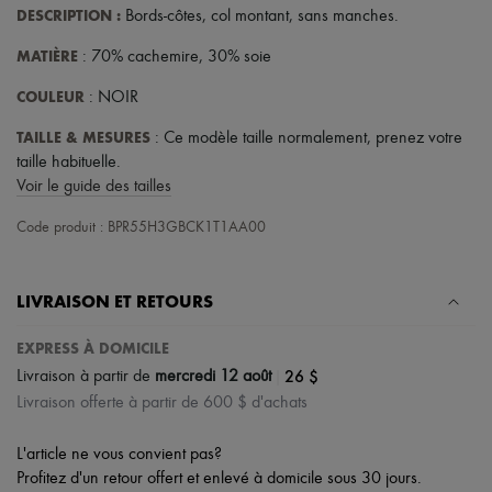
Chapeaux
DESCRIPTION
:
Bords-côtes
,
col montant
,
sans manches
.
Accessoires de Sacs & Porte-clé
Accessoires cheveux
MATIÈRE
: 70% cachemire, 30% soie
Tech & Style de vie
Gants
COULEUR
: NOIR
Bijoux
Tous les produits
TAILLE & MESURES
: Ce modèle taille normalement, prenez votre
Boucles d'oreilles
taille habituelle.
Colliers
Voir le guide des tailles
Bracelets
Bagues
Code produit : BPR55H3GBCK1T1AA00
Beauté
Tous les produits
Parfums
Bougies & Parfums d'intérieur
LIVRAISON ET RETOURS
Maquillage
Soins visage
EXPRESS À DOMICILE
Soins corps
|
26 $
Livraison à partir de
mercredi 12 août
Soins cheveux
Solaires
Livraison offerte à partir de 600 $ d'achats
Format voyage
Ultimates
L'article ne vous convient pas?
Profitez d'un retour offert et enlevé à domicile sous 30 jours.