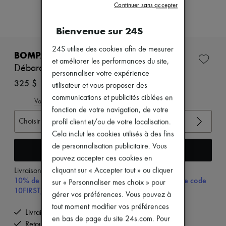
Nouveautés
Continuer sans accepter
Prêt-à-porter
Tous les produits
Bienvenue sur 24S
Nouvelles marques
Robes
24S utilise des cookies afin de mesurer
Tops & Chemises
BOMPARD
et améliorer les performances du site,
Ensembles
Débardeur en cachemire et soie
Vestes
personnaliser votre expérience
Jupes
325 $
utilisateur et vous proposer des
Plage
communications et publicités ciblées en
Shorts
Voir le guide des tailles
fonction de votre navigation, de votre
Denim
Mailles
Choisir votre taille
profil client et/ou de votre localisation.
Pantalons
Cela inclut les cookies utilisés à des fins
Manteaux
de personnalisation publicitaire. Vous
Cuir
Ajouter au panier
Tailleurs
pouvez accepter ces cookies en
Sweatshirts
cliquant sur « Accepter tout » ou cliquer
Livraison à partir de
mercredi 12 août
Chaussures
10% de remise sur votre première commande, avec le code
sur « Personnaliser mes choix » pour
Tous les produits
10FIRST, à partir de $600 CAD d'achat.
gérer vos préférences. Vous pouvez à
Sandales & Mules
Sneakers
tout moment modifier vos préférences
Livraison offerte à partir de 600 $ d'achats
Ballerines
en bas de page du site 24s.com. Pour
Retours offerts et enlevés à domicile
Escarpins