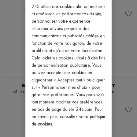
Prêt-à-Porter
Check
Zimmermann
24S utilise des cookies afin de mesurer
Soldes
Sacs porté main
Nouveautés
Sacs porté épaule
et améliorer les performances du site,
Prêt-à-porter
Chemises & Blouses
Tous les produits
personnaliser votre expérience
Manteaux & Vestes
Nouvelles marques
utilisateur et vous proposer des
Trench
Robes
communications et publicités ciblées en
Robes
Tops & Chemises
Maillots de bain
Ensembles
fonction de votre navigation, de votre
Pantalons
Vestes
profil client et/ou de votre localisation.
Pulls & Sweats
Jupes
Cela inclut les cookies utilisés à des fins
Jupes
Plage
de personnalisation publicitaire. Vous
Hauts
Shorts
T-shirts
Denim
pouvez accepter ces cookies en
Mailles
cliquant sur « Accepter tout » ou cliquer
Pantalons
BURBERRY
BURBERRY
sur « Personnaliser mes choix » pour
Manteaux
Mini sac Vanity Check
Petit sac Rider
gérer vos préférences. Vous pouvez à
Cuir
1 330 $
3 350 $
Tailleurs
tout moment modifier vos préférences
Sweatshirts
en bas de page du site 24s.com. Pour
Chaussures
en savoir plus, consultez notre
politique
Tous les produits
de cookies
.
Sandales & Mules
Sneakers
Ballerines