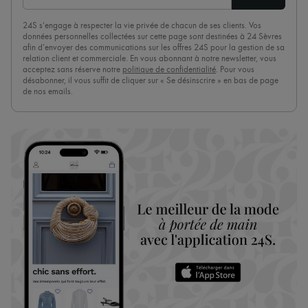
24S s’engage à respecter la vie privée de chacun de ses clients. Vos
données personnelles collectées sur cette page sont destinées à 24 Sèvres
afin d’envoyer des communications sur les offres 24S pour la gestion de sa
relation client et commerciale. En vous abonnant à notre newsletter, vous
acceptez sans réserve notre
politique de confidentialité
. Pour vous
désabonner, il vous suffit de cliquer sur « Se désinscrire » en bas de page
de nos emails.