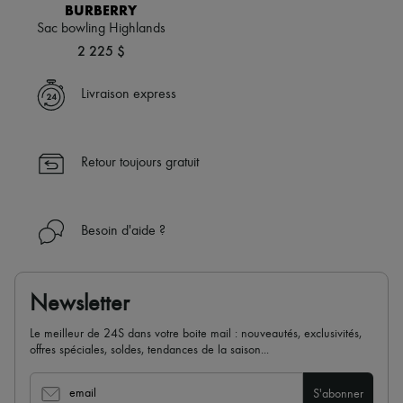
Écharpes & Foulards
BURBERRY
Chapeaux
Sac bowling Highlands​
Accessoires de Sacs & Porte-clé
2 225 $
Accessoires cheveux
Tech & Style de vie
Gants
Livraison express
Bijoux
Tous les produits
Boucles d'oreilles
Colliers
Retour toujours gratuit
Bracelets
Bagues
Beauté
Tous les produits
Besoin d'aide ?
Parfums
Bougies & Parfums d'intérieur
Maquillage
Soins visage
Newsletter
Soins corps
Soins cheveux
Le meilleur de 24S dans votre boite mail : nouveautés, exclusivités,
Solaires
offres spéciales, soldes, tendances de la saison...
Format voyage
Ultimates
email
S'abonner