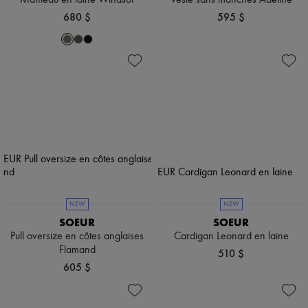
Manteau en laine Windsor
Veste sans manches Adeline
680 $
595 $
NEW
NEW
SOEUR
SOEUR
Pull oversize en côtes anglaises
Cardigan Leonard en laine
Flamand
510 $
605 $