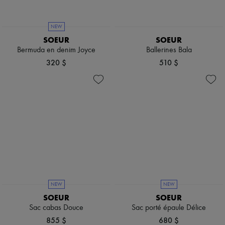
Bottes & Bottines
Mocassins
Mary Janes
NEW
Richelieus & Derbies
SOEUR
SOEUR
Espadrilles
Bermuda en denim Joyce
Ballerines Bala
Sacs
320 $
510 $
Tous les produits
Sacs bandoulière
Sacs porté épaule
Sacs porté main
Paniers
Pochettes
Bagages
Sacs à dos
Sacs seau
Sacs mini
Best-sellers
Accessoires
Tous les produits
NEW
NEW
Lunettes de soleil
SOEUR
SOEUR
Ceintures
Sac cabas Douce
Sac porté épaule Délice
Petite maroquinerie
Écharpes & Foulards
855 $
680 $