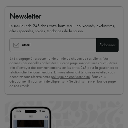
Newsletter
Le meilleur de 24S dans votre boite mail : nouveautés, exclusivités,
offres spéciales, soldes, tendances de la saison...
email
S'abonner
24S s’engage à respecter la vie privée de chacun de ses clients. Vos
données personnelles collectées sur cette page sont destinées à 24 Sèvres
afin d’envoyer des communications sur les offres 24S pour la gestion de sa
relation client et commerciale. En vous abonnant à notre newsletter, vous
acceptez sans réserve notre
politique de confidentialité
. Pour vous
désabonner, il vous suffit de cliquer sur « Se désinscrire » en bas de page
de nos emails.