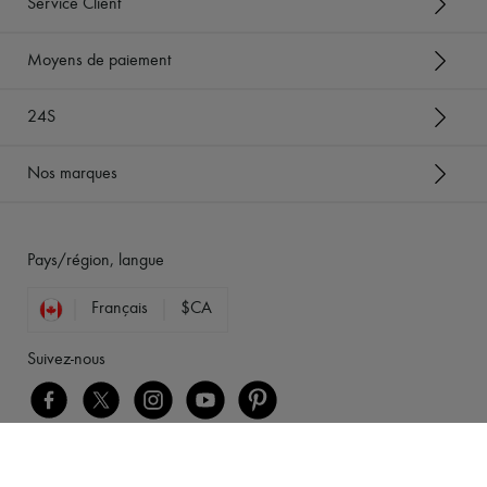
Service Client
Moyens de paiement
24S
Nos marques
Pays/région, langue
Français
$CA
Suivez-nous
[object Object]
Mentions légales
-
Cookies