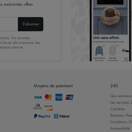
 exclusivités, offres
S'abonner
clients. Vos données
4 Sèvres afin d’envoyer des
lation client et
acceptez sans réserve notre
 suffit de cliquer sur « Se
Moyens de paiement
24S
Qui sommes-
Les services 
Carrières
Relations Pres
Conditions G
Accessibilité