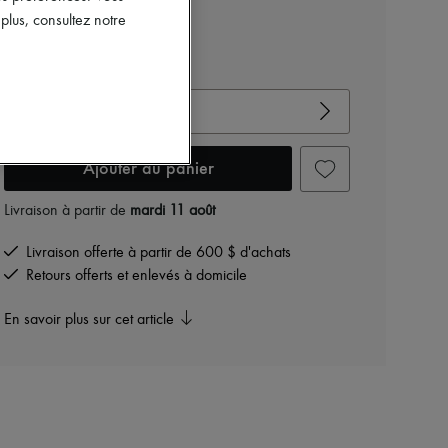
1 419 $
lus, consultez notre
-
40
%
2 365 $
Voir le guide des tailles
Choisir votre taille
Ajouter au panier
Livraison à partir de
mardi 11 août
Livraison offerte à partir de 600 $ d'achats
Retours offerts et enlevés à domicile
En savoir plus sur cet article