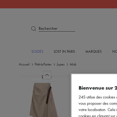
Rechercher
SOLDES
LOST IN PARIS
MARQUES
NO
Accueil
Prêt-à-Porter
Jupes
Midi
Bienvenue sur 
24S utilise des cookies 
vous proposer des commun
votre localisation. Cela 
cookies en cliquant sur