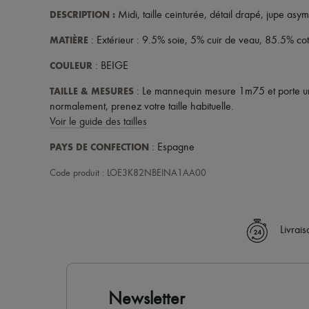
DESCRIPTION
:
Midi
,
taille ceinturée
,
détail drapé
,
jupe asym
MATIÈRE
: Extérieur : 9.5% soie, 5% cuir de veau, 85.5% co
COULEUR
: BEIGE
TAILLE & MESURES
: Le mannequin mesure 1m75 et porte une
normalement, prenez votre taille habituelle.
Voir le guide des tailles
PAYS DE CONFECTION
: Espagne
Code produit : LOE3K82NBEINA1AA00
Livrai
Newsletter