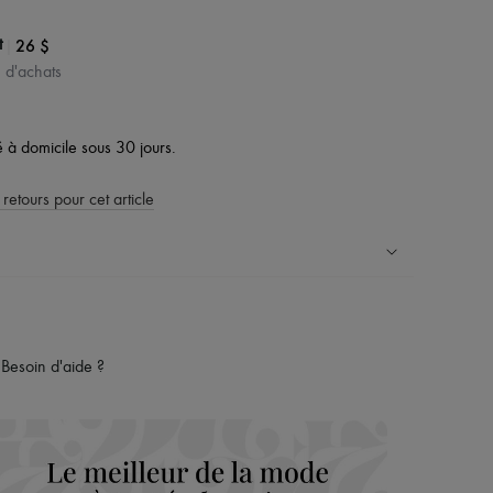
|
26 $
t
$ d'achats
vé à domicile sous 30 jours.
 retours pour cet article
ress dans plus de 100 pays
es retours sont toujours offerts
Besoin d'aide ?
rsonal shoppers et d’un service client 24h/24
maison du groupe LVMH