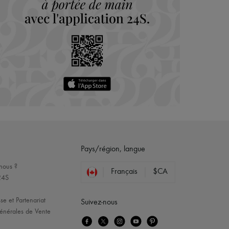
Pays/région, langue
nous ?
Français
$CA
24S
se et Partenariat
Suivez-nous
énérales de Vente