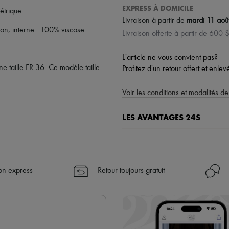
EXPRESS À DOMICILE
étrique
.
Livraison à partir de
mardi 11 aoû
ton, interne : 100% viscose
Livraison offerte à partir de 600 
L'article ne vous convient pas?
 taille FR 36. Ce modèle taille
Profitez d'un retour offert et enle
Voir les conditions et modalités de
LES AVANTAGES 24S
Un shopping en toute sérénité
✓ Bénéficiez de la livraison exp
✓ Soyez libre de changer d’avis, l
son express
Retour toujours gratuit
✓ Profitez des conseils de nos pe
✓
En savoir plus sur 24S, une 