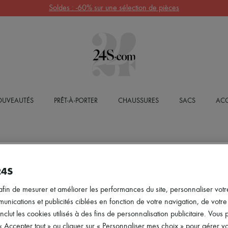
Soldes : -60% sur une sélection de pièces
UVEAUTÉS
PRÊT-À-PORTER
CHAUSSURES
SACS
ACC
24S
afin de mesurer et améliorer les performances du site, personnaliser votre
ications et publicités ciblées en fonction de votre navigation, de votre p
inclut les cookies utilisés à des fins de personnalisation publicitaire. Vou
 « Accepter tout » ou cliquer sur « Personnaliser mes choix » pour gérer 