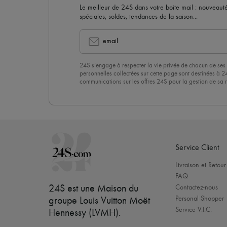
Le meilleur de 24S dans votre boite mail : nouveautés,
spéciales, soldes, tendances de la saison...
email
24S s’engage à respecter la vie privée de chacun de ses 
personnelles collectées sur cette page sont destinées à 2
communications sur les offres 24S pour la gestion de sa re
commerciale. En vous abonnant à notre newsletter, vous 
politique de confidentialité
. Pour vous désabonner, il vous
désinscrire » en bas de page de nos emails.
Service Client
Livraison et Retour
FAQ
24S est une Maison du
Contactez-nous
Personal Shopper
groupe Louis Vuitton Moët
Service V.I.C.
Hennessy (LVMH)
.