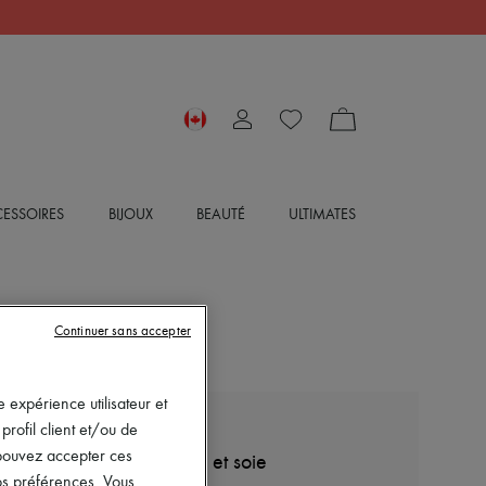
ESSOIRES
BIJOUX
BEAUTÉ
ULTIMATES
Continuer sans accepter
 expérience utilisateur et
rofil client et/ou de
LOEWE
s pouvez accepter ces
Jupe à ceinture en coton et soie
vos préférences. Vous