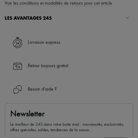
Voir les conditions et modalités de retours pour cet article
LES AVANTAGES 24S
Un shopping en toute sérénité
✓ Bénéficiez de la livraison express dans plus de 100 pays
Livraison express
✓ Soyez libre de changer d’avis, les retours sont toujours offerts
✓ Profitez des conseils de nos personal shoppers et d’un service
client 24h/24
Retour toujours gratuit
✓
En savoir plus sur 24S, une maison du groupe LVMH
Besoin d'aide ?
Newsletter
Le meilleur de 24S dans votre boite mail : nouveautés, exclusivités,
offres spéciales, soldes, tendances de la saison...