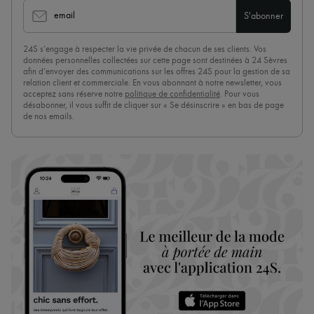
email
S'abonner
24S s’engage à respecter la vie privée de chacun de ses clients. Vos
données personnelles collectées sur cette page sont destinées à 24 Sèvres
afin d’envoyer des communications sur les offres 24S pour la gestion de sa
relation client et commerciale. En vous abonnant à notre newsletter, vous
acceptez sans réserve notre
politique de confidentialité
. Pour vous
désabonner, il vous suffit de cliquer sur « Se désinscrire » en bas de page
de nos emails.