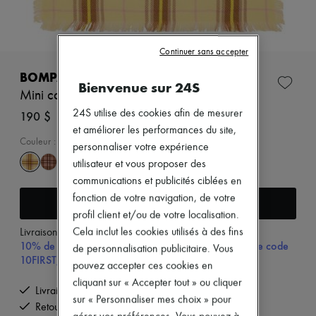
Zimmermann
Nouveautés
Prêt-à-porter
Tous les produits
Continuer sans accepter
Nouvelles marques
Robes
BOMPARD
Bienvenue sur 24S
Tops & Chemises
Mini carré en cachemire à motif tartan
Ensembles
Vestes
24S utilise des cookies afin de mesurer
190 $
Jupes
et améliorer les performances du site,
Plage
Couleur
:
ZESTE/MACCHIATO
personnaliser votre expérience
Shorts
utilisateur et vous proposer des
Denim
Mailles
communications et publicités ciblées en
Pantalons
fonction de votre navigation, de votre
Ajouter au panier
Manteaux
profil client et/ou de votre localisation.
Cuir
Cela inclut les cookies utilisés à des fins
Livraison à partir de
mercredi 12 août
Tailleurs
10% de remise sur votre première commande, avec le code
Sweatshirts
de personnalisation publicitaire. Vous
10FIRST, à partir de $600 CAD d'achat.
Chaussures
pouvez accepter ces cookies en
Tous les produits
cliquant sur « Accepter tout » ou cliquer
Sandales & Mules
Livraison offerte à partir de 600 $ d'achats
sur « Personnaliser mes choix » pour
Sneakers
Retours offerts et enlevés à domicile
Ballerines