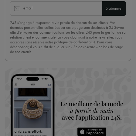
email
S'abonner
24S s’engage à respecter la vie privée de chacun de ses clients. Vos
données personnelles collectées sur cette page sont destinées à 24 Sèvres
afin d’envoyer des communications sur les offres 24S pour la gestion de sa
relation client et commerciale. En vous abonnant à notre newsletter, vous
acceptez sans réserve notre
politique de confidentialité
. Pour vous
désabonner, il vous suffit de cliquer sur « Se désinscrire » en bas de page
de nos emails.