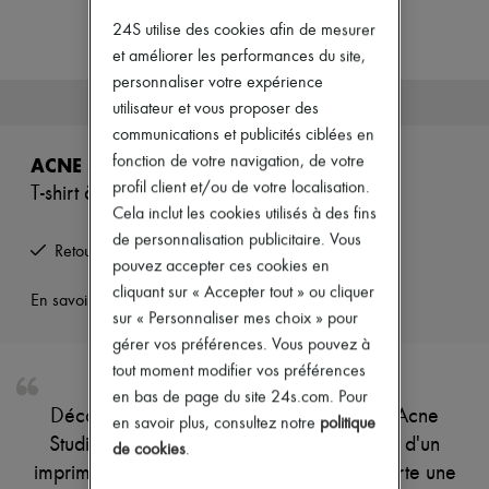
Zimmermann
24S utilise des cookies afin de mesurer
Nouveautés
Prêt-à-porter
et améliorer les performances du site,
Tous les produits
personnaliser votre expérience
Nouvelles marques
Cet article n'est plus disponible.
utilisateur et vous proposer des
Robes
Tops & Chemises
communications et publicités ciblées en
Ensembles
fonction de votre navigation, de votre
ACNE STUDIOS
Vestes
profil client et/ou de votre localisation.
T-shirt à imprimé trompe-l'œi
Jupes
Cela inclut les cookies utilisés à des fins
Plage
Shorts
de personnalisation publicitaire. Vous
Retours offerts et enlevés à domicile
Denim
pouvez accepter ces cookies en
Mailles
cliquant sur « Accepter tout » ou cliquer
Pantalons
En savoir plus sur cet article
sur « Personnaliser mes choix » pour
Manteaux
Cuir
gérer vos préférences. Vous pouvez à
Tailleurs
tout moment modifier vos préférences
Sweatshirts
en bas de page du site 24s.com. Pour
Chaussures
Découvrez le T-shirt manches courtes de Acne
en savoir plus, consultez notre
politique
Tous les produits
Studios, doté d'une encolure ras du cou et d'un
Sandales & Mules
de cookies
.
Sneakers
imprimé trompe-l'œi. Le logo imprimé apporte une
Ballerines