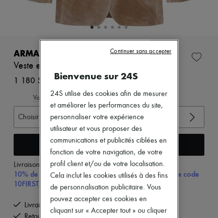
Zimmermann
Nouveautés
Prêt-à-porter
Tous les produits
Nouvelles marques
Robes
Continuer sans accepter
ARMA
Tops & Chemises
Veste en daim Benny
Ensembles
Bienvenue sur 24S
Vestes
1 180 $
Jupes
24S utilise des cookies afin de mesurer
Plage
Voir le guide des tailles
et améliorer les performances du site,
Shorts
Denim
Choisir votre taille
personnaliser votre expérience
Mailles
utilisateur et vous proposer des
Pantalons
communications et publicités ciblées en
Manteaux
Ajouter au panier
fonction de votre navigation, de votre
Cuir
Tailleurs
profil client et/ou de votre localisation.
Livraison à partir de
mercredi 12 août
Sweatshirts
10% de remise sur votre première commande, avec le code
Cela inclut les cookies utilisés à des fins
Chaussures
10FIRST, à partir de $600 CAD d'achat.
de personnalisation publicitaire. Vous
Tous les produits
Sandales & Mules
pouvez accepter ces cookies en
Livraison offerte à partir de 600 $ d'achats
Sneakers
cliquant sur « Accepter tout » ou cliquer
Retours offerts et enlevés à domicile
Ballerines