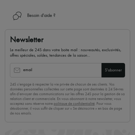
Besoin d'aide ?
Newsletter
Le meilleur de 24S dans votre boite mail : nouveautés, exclusivités,
offres spéciales, soldes, tendances de la saison...
email
S'abonner
24S s’engage à respecter la vie privée de chacun de ses clients. Vos
données personnelles collectées sur cette page sont destinées à 24 Sèvres
afin d’envoyer des communications sur les offres 24S pour la gestion de sa
relation client et commerciale. En vous abonnant à notre newsletter, vous
acceptez sans réserve notre
politique de confidentialité
. Pour vous
désabonner, il vous suffit de cliquer sur « Se désinscrire » en bas de page
de nos emails.