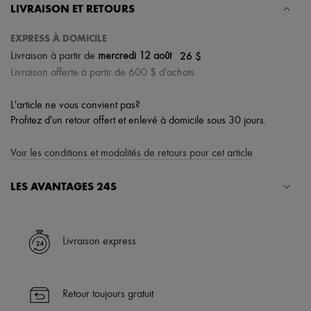
LIVRAISON ET RETOURS
EXPRESS À DOMICILE
|
26 $
Livraison à partir de
mercredi 12 août
Livraison offerte à partir de 600 $ d'achats
L'article ne vous convient pas?
Profitez d'un retour offert et enlevé à domicile sous 30 jours.
Voir les conditions et modalités de retours pour cet article
LES AVANTAGES 24S
Un shopping en toute sérénité
✓ Bénéficiez de la livraison express dans plus de 100 pays
Livraison express
✓ Soyez libre de changer d’avis, les retours sont toujours offerts
✓ Profitez des conseils de nos personal shoppers et d’un service
client 24h/24
Retour toujours gratuit
✓
En savoir plus sur 24S, une maison du groupe LVMH