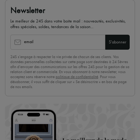
Newsletter
Le meilleur de 24S dans votre boite mail : nouveautés, exclusivités,
offres spéciales, soldes, tendances de la saison...
email
S'abonner
24S s’engage à respecter la vie privée de chacun de ses clients. Vos
données personnelles collectées sur cette page sont destinées à 24 Sèvres
afin d’envoyer des communications sur les offres 24S pour la gestion de sa
relation client et commerciale. En vous abonnant à notre newsletter, vous
acceptez sans réserve notre
politique de confidentialité
. Pour vous
désabonner, il vous suffit de cliquer sur « Se désinscrire » en bas de page
de nos emails.