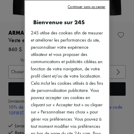
Zimmermann
Continuer sans accepter
Nouveautés
Prêt-à-porter
Tous les produits
Bienvenue sur 24S
Nouvelles marques
Robes
ARMA
24S utilise des cookies afin de mesurer
Tops & Chemises
Veste en cuir d’agneau Emy
et améliorer les performances du site,
Ensembles
personnaliser votre expérience
Vestes
860 $
Jupes
utilisateur et vous proposer des
Plage
Voir le guide des tailles
communications et publicités ciblées en
Shorts
fonction de votre navigation, de votre
Denim
Choisir votre taille
profil client et/ou de votre localisation.
Mailles
Pantalons
Cela inclut les cookies utilisés à des fins
Manteaux
Ajouter au panier
de personnalisation publicitaire. Vous
Cuir
pouvez accepter ces cookies en
Tailleurs
Livraison à partir de
mardi 11 août
Sweatshirts
cliquant sur « Accepter tout » ou cliquer
10% de remise sur votre première commande, avec le code
Chaussures
sur « Personnaliser mes choix » pour
10FIRST, à partir de $600 CAD d'achat.
Tous les produits
gérer vos préférences. Vous pouvez à
Sandales & Mules
Livraison offerte à partir de 600 $ d'achats
tout moment modifier vos préférences
Sneakers
Retours offerts et enlevés à domicile
Ballerines
en bas de page du site 24s.com. Pour