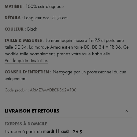
Écharpes & Foulards
MATIÈRE
: 100% cuir d'agneau
Chapeaux
Accessoires de Sacs & Porte-clé
DÉTAILS
: Longueur dos: 51,5 cm
Accessoires cheveux
Tech & Style de vie
COULEUR
: Black
Gants
Bijoux
TAILLE & MESURES
: Le mannequin mesure 1m75 et porte une
Tous les produits
taille DE 34. La marque Arma est en taille DE, DE 34 = FR 36. Ce
Boucles d'oreilles
Colliers
modèle taille normalement, prenez votre taille habituelle.
Bracelets
Voir le guide des tailles
Bagues
Beauté
CONSEIL D’ENTRETIEN
: Nettoyage par un professionnel du cuir
Tous les produits
uniquement
Parfums
Bougies & Parfums d'intérieur
Code produit : ARMZ9MVDBCK362A100
Maquillage
Soins visage
Soins corps
LIVRAISON ET RETOURS
Soins cheveux
Solaires
Format voyage
EXPRESS À DOMICILE
Ultimates
|
26 $
Livraison à partir de
mardi 11 août