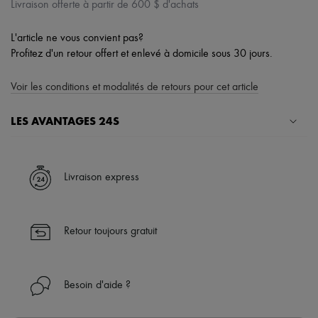
Livraison offerte à partir de 600 $ d'achats
L'article ne vous convient pas?
Profitez d'un retour offert et enlevé à domicile sous 30 jours.
Voir les conditions et modalités de retours pour cet article
LES AVANTAGES 24S
Un shopping en toute sérénité
✓ Bénéficiez de la livraison express dans plus de 100 pays
Livraison express
✓ Soyez libre de changer d’avis, les retours sont toujours offerts
✓ Profitez des conseils de nos personal shoppers et d’un service
client 24h/24
Retour toujours gratuit
✓
En savoir plus sur 24S, une maison du groupe LVMH
Besoin d'aide ?