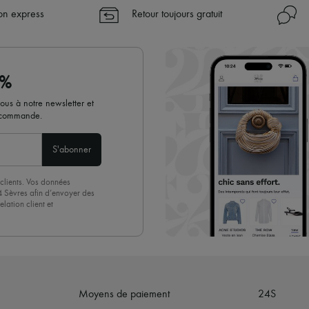
son express
Retour toujours gratuit
0%
vous à notre newsletter et
e commande.
S'abonner
clients. Vos données
4 Sèvres afin d’envoyer des
lation client et
acceptez sans réserve notre
 suffit de cliquer sur « Se
Moyens de paiement
24S