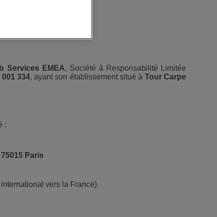
b Services EMEA
, Société à Responsabilité Limitée
 001 334
, ayant son établissement situé à
Tour Carpe
 :
 75015 Paris
 international vers la France)