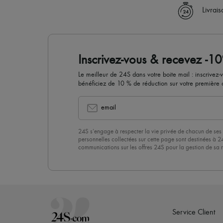
Livrai
Inscrivez-vous & recevez -1
Le meilleur de 24S dans votre boite mail : inscrivez-
bénéficiez de 10 % de réduction sur votre premièr
email
24S s’engage à respecter la vie privée de chacun de ses 
personnelles collectées sur cette page sont destinées à 2
communications sur les offres 24S pour la gestion de sa re
commerciale. En vous abonnant à notre newsletter, vous 
politique de confidentialité
. Pour vous désabonner, il vous
désinscrire » en bas de page de nos emails.
Service Client