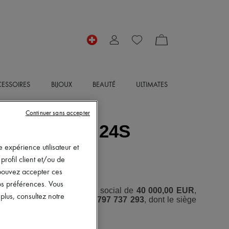
ESSOIRES
BIJOUX
BEAUTÉ
ULTIMATES
Continuer sans accepter
S DU SITE 24S
 expérience utilisateur et
rofil client et/ou de
s pouvez accepter ces
vos préférences. Vous
ctions Simplifiée au capital social de
40 000,00 EUR
,
lus, consultez notre
) de Paris sous le numéro
797 737 293
, dont le siège