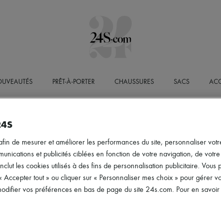
UVEAUTÉS
PRÊT-À-PORTER
CHAUSSURES
SACS
ACC
MENTIONS LÉGALE
24S
afin de mesurer et améliorer les performances du site, personnaliser votre
ications et publicités ciblées en fonction de votre navigation, de votre p
Éditeur du site
inclut les cookies utilisés à des fins de personnalisation publicitaire. Vou
 « Accepter tout » ou cliquer sur « Personnaliser mes choix » pour gérer 
Le site 24S est édité par la société
24 Sèvres
, Société par A
difier vos préférences en bas de page du site 24s.com. Pour en savoir p
immatriculée au Registre du Commerce et des Sociétés (RCS
social est situé au
24-32 Rue Jean Goujon, 75008 Paris
.
Numéro de TVA intracommunautaire :
FR52797737293
.