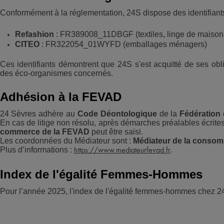
Conformément à la réglementation, 24S dispose des identifiants
Refashion
: FR389008_11DBGF (textiles, linge de maison
CITEO
: FR322054_01WYFD (emballages ménagers)
Ces identifiants démontrent que 24S s'est acquitté de ses ob
des éco-organismes concernés.
Adhésion à la FEVAD
24 Sèvres adhère au
Code Déontologique
de la
Fédération
En cas de litige non résolu, après démarches préalables écrite
commerce de la FEVAD
peut être saisi.
Les coordonnées du Médiateur sont :
Médiateur de la conso
Plus d’informations :
.
https://www.mediateurfevad.fr
Index de l'égalité Femmes-Hommes
Pour l’année 2025, l'index de l'égalité femmes-hommes chez 2