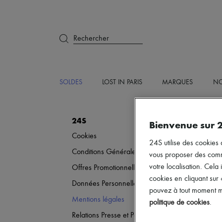
Rechercher
SOLDES
LOST IN PARIS
MARQUES
NO
24S
Bienvenue sur 
Cookies
24S utilise des cookies 
Conditions Générales de Vente
vous proposer des commun
votre localisation. Cela 
Offres Promotionnelles
cookies en cliquant sur
Données Personnelles
pouvez à tout moment mo
Mentions légales
politique de cookies
.
Relations Presse et Partenariats