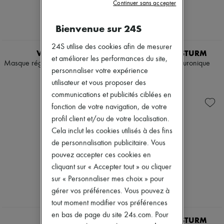
Continuer sans accepter
Mascaras
Escarpins
Vernis à ongles
Bottes & Bottines
Crayons & Eyeliners
Bienvenue sur 24S
Mocassins
Anti-rides & Anti-âges
Mary Janes
Nettoyants & Démaquillants
Richelieus & Derbies
24S utilise des cookies afin de mesurer
VALMONT
DR BARBARA STURM
Hydratants & Nourrissants
Espadrilles
et améliorer les performances du site,
Soins des lèvres & des yeux
Masque régénérant au collagène
Coffret sérum hyaluronique
Sacs
personnaliser votre expérience
Masques & Gommages
5 x 60 ml
Tous les produits
295 CHF
Purifiants & Matifiants
utilisateur et vous proposer des
Sacs bandoulière
660 CHF
Coffrets
Sacs porté épaule
communications et publicités ciblées en
Mini parfums
Sacs porté main
fonction de votre navigation, de votre
Mini soin visage
Paniers
profil client et/ou de votre localisation.
Pochettes
Cela inclut les cookies utilisés à des fins
Bagages
Sacs à dos
de personnalisation publicitaire. Vous
Sacs seau
pouvez accepter ces cookies en
Sacs mini
cliquant sur « Accepter tout » ou cliquer
Best-sellers
sur « Personnaliser mes choix » pour
Accessoires
Tous les produits
gérer vos préférences. Vous pouvez à
Lunettes de soleil
tout moment modifier vos préférences
Ceintures
en bas de page du site 24s.com. Pour
Petite maroquinerie
LA MER
DR BARBARA STURM