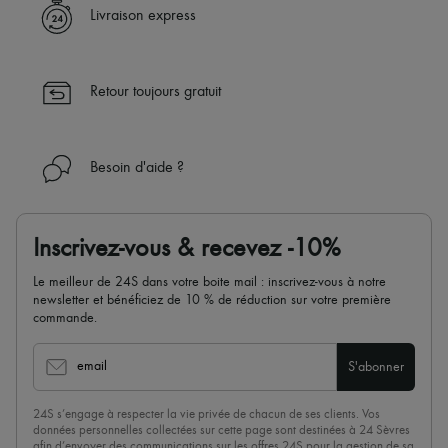
Livraison express
Retour toujours gratuit
Besoin d'aide ?
Inscrivez-vous & recevez -10%
Le meilleur de 24S dans votre boite mail : inscrivez-vous à notre
newsletter et bénéficiez de 10 % de réduction sur votre première
commande.
email
S'abonner
24S s’engage à respecter la vie privée de chacun de ses clients. Vos
données personnelles collectées sur cette page sont destinées à 24 Sèvres
afin d’envoyer des communications sur les offres 24S pour la gestion de sa