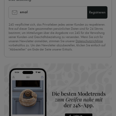
email
Registrieren
24S verpflichtet sich, das Privatleben jedes seiner Kunden zu respektieren.
Ihre auf dieser Seite gesammelten persönlichen Daten sind für 24 Sèvres
bestimmt, um Mitteilungen über die Angebote von 24S für die Verwaltung
seiner Kunden- und Geschäftsbeziehung zu versenden. Wenn Sie sich für
unseren Newsletter anmelden, stimmen Sie unserer
Datenschutzrichtlinie
vorbehaltlos zu. Um den Newsletter abzubestellen, klicken Sie einfach auf
“Abbestellen” am Ende der Seite unserer E-Mails.