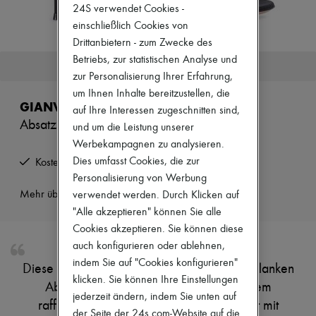
Neuheiten
24S verwendet Cookies -
Bekleidung
einschließlich Cookies von
Alle Produkte
Drittanbietern - zum Zwecke des
Neue Marken
Betriebs, zur statistischen Analyse und
Kleider
Dieser Artikel ist nicht mehr verfügbar.
Oberteile
zur Personalisierung Ihrer Erfahrung,
Sets
um Ihnen Inhalte bereitzustellen, die
Jacken
GIANVITO ROSSI
auf Ihre Interessen zugeschnitten sind,
Röcke
Absatzsandalen
Strandkleidung
und um die Leistung unserer
Shorts
Werbekampagnen zu analysieren.
Denim
Dies umfasst Cookies, die zur
Kostenlose Rücksendung und Abholung zu Hause
Strickwaren
Personalisierung von Werbung
Hosen
Mäntel
Mehr über dieses Produkt erfahren
verwendet werden. Durch Klicken auf
Leder
"Alle akzeptieren" können Sie alle
Anzüge
Cookies akzeptieren. Sie können diese
Sweatshirts
auch konfigurieren oder ablehnen,
Schuhe
Alle Produkte
indem Sie auf "Cookies konfigurieren"
Diese Sandalen bieten einen hohen und schlanken
Sandalen
klicken. Sie können Ihre Einstellungen
Absatz, der eine leichte Struktur mit einem
Turnschuhe
jederzeit ändern, indem Sie unten auf
Ballerinas
raffinierten Design unterstützt. Der Fuß ist mit
der Seite der 24s.com-Website auf die
Pumps