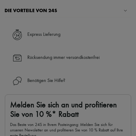
Hüte
Taschenschmuck und Schlüsselanhänger
DIE VORTEILE VON 24S
Haar-Accessoires
High-Tech & Lifestyle-Zubehör
Ihre Vorteile
Handschuhe
Schmuck
✓ Expresslieferung in über 100 Ländern
Express Lieferung
Alle Produkte
✓ Kostenlose Retouren
Ohrringe
✓ Professionelle Beratung von unseren Personal Shoppers rund um
Halsketten
die Uhr (24h/24)
Armbänder
Rücksendung immer versandkostenfrei
Ringe
✓
Mehr erfahren über 24S, ein Haus aus der LVMH-Gruppe
Beauty
Alle Produkte
Parfums
Benötigen Sie Hilfe?
Kerzen & Raumdüfte
Make-up
Gesichtspflege
Körperpflege
Melden Sie sich an und profitieren
Haarpflege
Sonnenschutz
Sie von 10 %* Rabatt
Mini- und Reiseformate
Ultimates
Das Beste von 24S in Ihrem Posteingang: Melden Sie sich für
unseren Newsletter an und profitieren Sie von 10 % Rabatt auf Ihre
erste Bestellung.