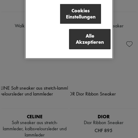
Cookies
Einstellungen
DIOR
DIOR
Walk'n'Dior Sneaker
Dior Ribbon Sneaker
CHF 895
CHF 855
Alle
Akzeptieren
CELINE
DIOR
Soft sneaker aus stretch-
Dior Ribbon Sneaker
lammleder, kalbsveloursleder und
CHF 895
lammleder