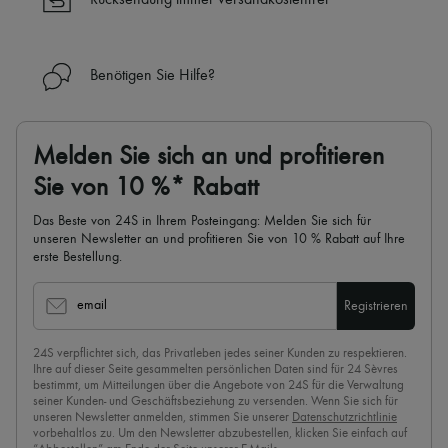
Rücksendung immer versandkostenfrei
Benötigen Sie Hilfe?
Melden Sie sich an und profitieren
Sie von 10 %* Rabatt
Das Beste von 24S in Ihrem Posteingang: Melden Sie sich für
unseren Newsletter an und profitieren Sie von 10 % Rabatt auf Ihre
erste Bestellung.
email
Registrieren
24S verpflichtet sich, das Privatleben jedes seiner Kunden zu respektieren.
Ihre auf dieser Seite gesammelten persönlichen Daten sind für 24 Sèvres
bestimmt, um Mitteilungen über die Angebote von 24S für die Verwaltung
seiner Kunden- und Geschäftsbeziehung zu versenden. Wenn Sie sich für
unseren Newsletter anmelden, stimmen Sie unserer
Datenschutzrichtlinie
vorbehaltlos zu. Um den Newsletter abzubestellen, klicken Sie einfach auf