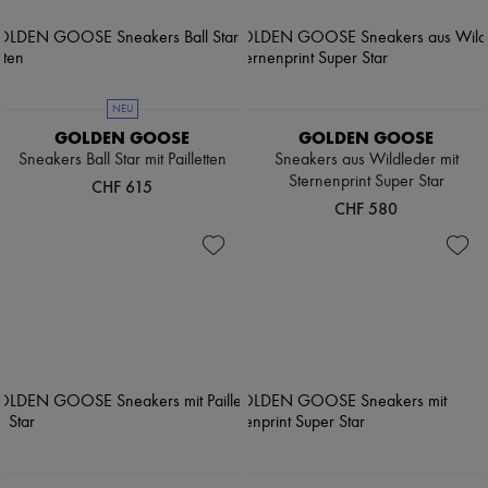
Pumps
Stiefel & Stiefeletten
Mokassins
Mary Janes
Derbys & Oxfords
NEU
Espadrilles
GOLDEN GOOSE
GOLDEN GOOSE
Taschen
Sneakers Ball Star mit Pailletten
Sneakers aus Wildleder mit
Alle Produkte
Sternenprint Super Star
Crossover-Taschen
CHF 615
Schultertaschen
CHF 580
Handtaschen
Körbe
Täschchen
Gepäck
Rucksäcke
Bucket-Bag
Mini-Taschen
Bestsellers
Accessoires
Alle Produkte
Sonnenbrillen
Gürtel
Kleine Lederwaren