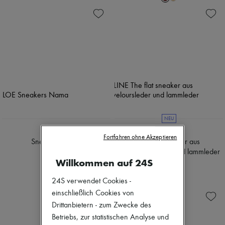
NEU
CHLOE
CELINE
Fortfahren ohne Akzeptieren
Sneakers Nama
The flat sneaker aus
kalbsveloursleder und lammleder
CHF 750
Willkommen auf 24S
CHF 800
24S verwendet Cookies -
einschließlich Cookies von
Drittanbietern - zum Zwecke des
Betriebs, zur statistischen Analyse und