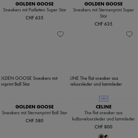
Schals
GOLDEN GOOSE
GOLDEN GOOSE
Hüte
Sneakers mit Pailletten Super Star
Sneakers mit Sternenprint Super
Taschenschmuck und Schlüsselanhänger
Star
CHF 635
Haar-Accessoires
CHF 635
High-Tech & Lifestyle-Zubehör
Handschuhe
Schmuck
Alle Produkte
Ohrringe
Halsketten
Armbänder
Ringe
Beauty
Alle Produkte
Parfums
Kerzen & Raumdüfte
Make-up
NEU
Gesichtspflege
GOLDEN GOOSE
CELINE
Körperpflege
Haarpflege
Sneakers mit Sternenprint Ball Star
The flat sneaker aus
Sonnenschutz
kalbsveloursleder und lammleder
CHF 580
Mini- und Reiseformate
CHF 800
Ultimates