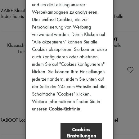
und um die Leistung unserer
Pumps
Stiefel & Stiefeletten
Werbekampagnen zu analysieren.
Mokassins
Dies umfasst Cookies, die zur
Mary Janes
Personalisierung von Werbung
Derbys & Oxfords
verwendet werden. Durch Klicken auf
Espadrilles
LEMAIRE
PARABOOT
Taschen
"Alle akzeptieren" können Sie alle
Klassische flache Derbys aus
Derbies Mirabelle
Alle Produkte
Cookies akzeptieren. Sie können diese
Lammleder Souris
Crossover-Taschen
CHF 360
auch konfigurieren oder ablehnen,
Schultertaschen
CHF 495
Handtaschen
indem Sie auf "Cookies konfigurieren"
Körbe
klicken. Sie können Ihre Einstellungen
Täschchen
jederzeit ändern, indem Sie unten auf
Gepäck
der Seite der 24s.com-Website auf die
Rucksäcke
Bucket-Bag
Schaltfläche "Cookies" klicken.
Mini-Taschen
Weitere Informationen finden Sie in
Bestsellers
unseren
Cookie-Richtlinie
Accessoires
Alle Produkte
Sonnenbrillen
Cookies
Gürtel
Kleine Lederwaren
Einstellungen