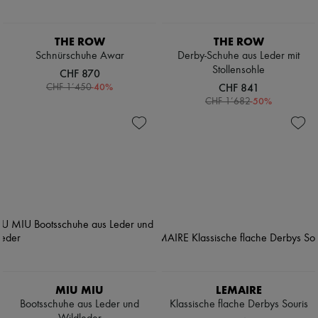
THE ROW
THE ROW
Schnürschuhe Awar
Derby-Schuhe aus Leder mit
Stollensohle
CHF 870
-
40
%
CHF 841
CHF 1’450
-
50
%
CHF 1’682
MIU MIU
LEMAIRE
Bootsschuhe aus Leder und
Klassische flache Derbys Souris