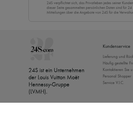
24S verpflichtet sich, das Privatleben jedes seiner Kunden
dieser Seite gesammelten persönlichen Daten sind für 24
Mitteilungen über die Angebote von 24S für die Verwaltu
Geschäftsbeziehung zu versenden. Wenn Sie sich für uns
stimmen Sie unserer
Datenschutzrichtlinie
vorbehaltlos zu
abzubestellen, klicken Sie einfach auf “Abbestellen” am E
Mails.
Kundenservice
Lieferung und Rü
Häufig gestellte F
24S ist ein Unternehmen
Kontaktieren Sie u
Personal Shopper
der Louis Vuitton Moët
Service V.I.C.
Hennessy-Gruppe
(LVMH)
.
[object Object]
Unsere M