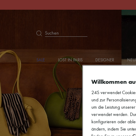
Suchen
SALE
LOST IN PARIS
DESIGNER
NEU
Willkommen au
24S verwendet Cookies -
und zur Personalisierung
um die Leistung unsere
verwendet werden. Durc
konfigurieren oder able
ändern, indem Sie unten