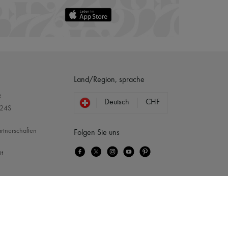
Land/Region, sprache
?
Deutsch
CHF
 24S
rtnerschaften
Folgen Sie uns
it
McQueen
...