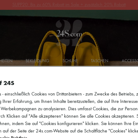
10% Rabatt auf Ihre erste Bestellung. Code: 10FIRST
(Siehe AGB)
HEITEN
BEKLEIDUNG
SCHUHE
TASCHEN
ACCESSO
f 24S
 einschließlich Cookies von Drittanbietern - zum Zwecke des Betriebs, zu
 Ihrer Erfahrung, um Ihnen Inhalte bereitzustellen, die auf Ihre Interess
r Werbekampagnen zu analysieren. Dies umfasst Cookies, die zur Perso
h Klicken auf "Alle akzeptieren" können Sie alle Cookies akzeptieren.
hnen, indem Sie auf "Cookies konfigurieren" klicken. Sie können Ihre Ein
 auf der Seite der 24s.com-Website auf die Schaltfläche "Cookies" klick