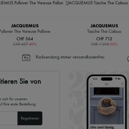
JACQUEMUS
JACQUEMUS
Pullover The Vareuse Pallone
Tasche The Calisso
CHF 364
CHF 712
-
40
%
-
30
%
CHF 607
CHF 1’018
Rücksendung immer versandkostenfrei
tieren Sie von
 sich für unseren
 Ihre erste Bestellung.
Registrieren