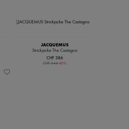
JACQUEMUS
Strickjacke The Castagna
CHF 386
-
40
%
CHF 644