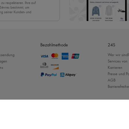
 zu respektieren. Ihre auf
 Sèvres bestimmt, um
ng seiner Kunden- und
eren Newsletter anmelden,
. Um den Newsletter
nde der Seite unserer E-
Bezahlmethode
24S
cksendung
Wer wir sind
ragen
Services von
ns
Karrieren
Presse und Pa
AGB
Barrierefreihe
arken :
Celine
-
Chloe
-
Louis Vuitton
-
Dior
-
Max Mara
-
Jacquemus
-
Loewe
-
Rechtliche Hinweise
-
Cookies