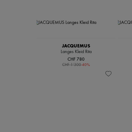
JACQUEMUS
Langes Kleid Rita
CHF 780
-
40
%
CHF 1’300