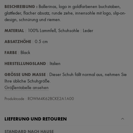
Schals
BESCHREIBUNG
:
Ballerinas
,
logo in goldfarbenen buchstaben
,
Hüte
Taschenschmuck und Schlüsselanhänger
glattleder
,
flacher absatz
,
runde zehe
,
innensohle mit logo
,
slip-on-
Haar-Accessoires
design
,
schnürung und riemen
.
High-Tech & Lifestyle-Zubehör
Handschuhe
MATERIAL
: 100% Lammfell, Schuhsohle : Leder
Schmuck
Alle Produkte
ABSATZHÖHE
: 0.5 cm
Ohrringe
FARBE
Halsketten
: Black
Armbänder
HERSTELLUNGSLAND
: Italien
Ringe
Beauty
GRÖSSE UND MASSE
: Dieser Schuh fällt normal aus, nehmen Sie
Alle Produkte
Parfums
Ihre übliche Schuhgröße.
Kerzen & Raumdüfte
Gröβentabelle ansehen
Make-up
Gesichtspflege
Produktcode : ROWM4K62BCKE2A1A00
Körperpflege
Haarpflege
Sonnenschutz
LIEFERUNG UND RETOUREN
Mini- und Reiseformate
Ultimates
STANDARD NACH HAUSE