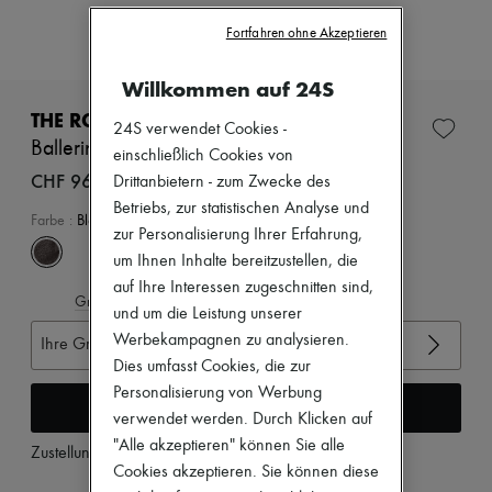
Zimmermann
Neuheiten
Fortfahren ohne Akzeptieren
Bekleidung
Alle Produkte
Willkommen auf 24S
Neue Marken
Kleider
THE ROW
24S verwendet Cookies -
Oberteile
Ballerinas aus Leder mit runder Spitze
einschließlich Cookies von
Sets
Jacken
CHF 960
Drittanbietern - zum Zwecke des
Röcke
Betriebs, zur statistischen Analyse und
Strandkleidung
Farbe
:
Black
zur Personalisierung Ihrer Erfahrung,
Shorts
Denim
um Ihnen Inhalte bereitzustellen, die
Strickwaren
auf Ihre Interessen zugeschnitten sind,
Hosen
Gröβentabelle ansehen
und um die Leistung unserer
Mäntel
Werbekampagnen zu analysieren.
Leder
Ihre Gröβe auswählen
Anzüge
Dies umfasst Cookies, die zur
Sweatshirts
Personalisierung von Werbung
In den Warenkorb
Schuhe
verwendet werden. Durch Klicken auf
Alle Produkte
"Alle akzeptieren" können Sie alle
Sandalen
Zustellung ab
Dienstag, 11. August
Turnschuhe
Cookies akzeptieren. Sie können diese
Ballerinas