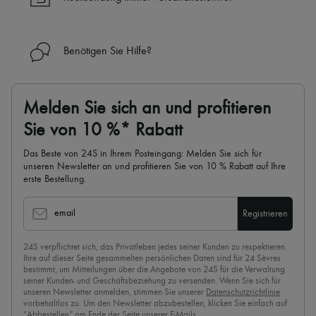
✓
Mehr erfahren über 24S, ein Haus aus der LVMH-Gruppe
Benötigen Sie Hilfe?
Melden Sie sich an und profitieren
Sie von 10 %* Rabatt
Das Beste von 24S in Ihrem Posteingang: Melden Sie sich für
unseren Newsletter an und profitieren Sie von 10 % Rabatt auf Ihre
erste Bestellung.
email
Registrieren
24S verpflichtet sich, das Privatleben jedes seiner Kunden zu respektieren.
Ihre auf dieser Seite gesammelten persönlichen Daten sind für 24 Sèvres
bestimmt, um Mitteilungen über die Angebote von 24S für die Verwaltung
seiner Kunden- und Geschäftsbeziehung zu versenden. Wenn Sie sich für
unseren Newsletter anmelden, stimmen Sie unserer
Datenschutzrichtlinie
vorbehaltlos zu. Um den Newsletter abzubestellen, klicken Sie einfach auf
“Abbestellen” am Ende der Seite unserer E-Mails.