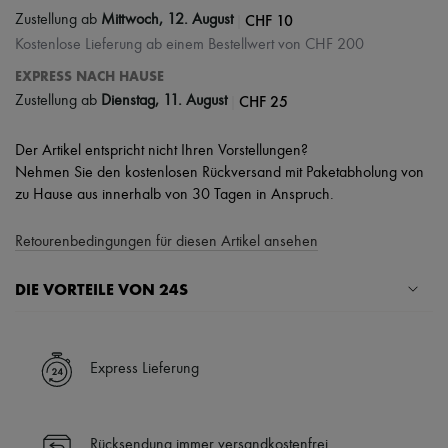
|
CHF 10
Zustellung ab
Mittwoch, 12. August
Kostenlose Lieferung ab einem Bestellwert von CHF 200
EXPRESS NACH HAUSE
|
CHF 25
Zustellung ab
Dienstag, 11. August
Der Artikel entspricht nicht Ihren Vorstellungen?
Nehmen Sie den kostenlosen Rückversand mit Paketabholung von
zu Hause aus innerhalb von 30 Tagen in Anspruch.
Retourenbedingungen für diesen Artikel ansehen
DIE VORTEILE VON 24S
Ihre Vorteile
✓ Expresslieferung in über 100 Ländern
Express Lieferung
✓ Kostenlose Retouren
✓ Professionelle Beratung von unseren Personal Shoppers rund um
die Uhr (24h/24)
Rücksendung immer versandkostenfrei