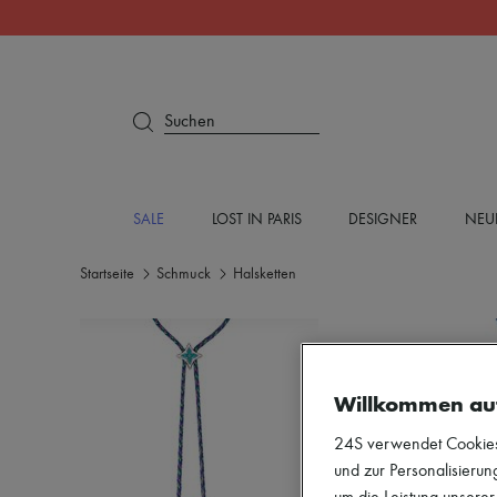
Suchen
SALE
LOST IN PARIS
DESIGNER
NEU
Startseite
Schmuck
Halsketten
Willkommen au
24S verwendet Cookies -
und zur Personalisierung