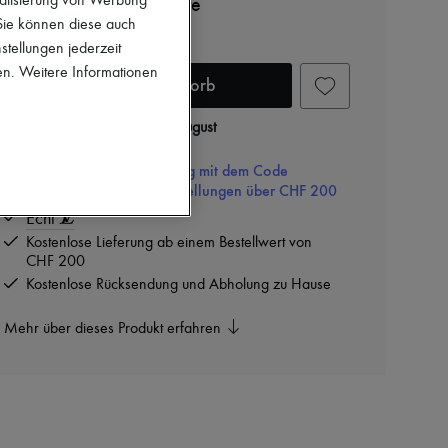
nalisierung von Werbung
MNG Big Party Halskette
 Sie können diese auch
CHF 1’155
stellungen jederzeit
en. Weitere Informationen
In den Warenkorb
Zustellung ab
Dienstag, 11. August
-10% auf Ihre Erste Bestellung mit dem Code
ULTIMATESFIRST10. Für Bestellungen über CHF 200
Echt
Kostenlose Lieferung ab einem Bestellwert von
CHF 200
Kostenlose Rücksendung und Abholung zu Hause
Mehr über dieses Produkt erfahren