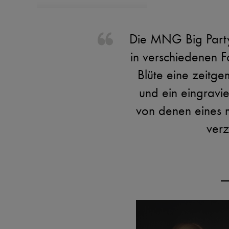
Die MNG Big Party 
in verschiedenen F
Blüte eine zeitge
und ein eingravi
von denen eines m
verz