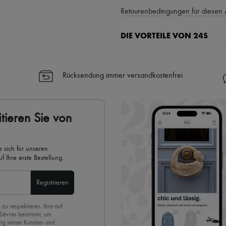
Retourenbedingungen für diesen 
DIE VORTEILE VON 24S
Ihre Vorteile
✓ Expresslieferung in über 100 
Rücksendung immer versandkostenfrei
✓ Kostenlose Retouren
✓ Professionelle Beratung von u
✓
Mehr erfahren über 24S, ein
tieren Sie von
 sich für unseren
 Ihre erste Bestellung.
Registrieren
 zu respektieren. Ihre auf
 Sèvres bestimmt, um
ng seiner Kunden- und