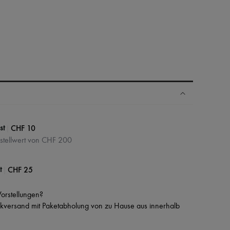
N
|
CHF 10
st
estellwert von CHF 200
|
CHF 25
t
 Vorstellungen?
versand mit Paketabholung von zu Hause aus innerhalb