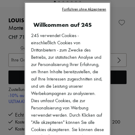
Neue Marken
Fortfahren ohne Akzeptieren
Kleider
EXCLUSIVE
Oberteile
LOUIS VUITTON
Sets
Willkommen auf 24S
Jacken
Monte Carlo Mokassin
Röcke
24S verwendet Cookies -
CHF 717
Strandkleidung
einschließlich Cookies von
Shorts
Gröβentabelle ansehen
Drittanbietern - zum Zwecke des
Denim
Strickwaren
Betriebs, zur statistischen Analyse und
Ihre Gröβe auswählen
Hosen
zur Personalisierung Ihrer Erfahrung,
Mäntel
um Ihnen Inhalte bereitzustellen, die
Leder
In den Warenkorb
auf Ihre Interessen zugeschnitten sind,
Anzüge
Sweatshirts
und um die Leistung unserer
Zustellung ab
Dienstag, 11. August
Schuhe
Werbekampagnen zu analysieren.
-10% auf Ihre Erste Bestellung mit dem Code
Alle Produkte
Dies umfasst Cookies, die zur
ULTIMATESFIRST10. Für Bestellungen über CHF 200
Sandalen
Turnschuhe
Personalisierung von Werbung
Ballerinas
Echt
verwendet werden. Durch Klicken auf
Pumps
Kostenlose Lieferung ab einem Bestellwert von CHF 200
"Alle akzeptieren" können Sie alle
Stiefel & Stiefeletten
Kostenlose Rücksendung und Abholung zu Hause
Cookies akzeptieren. Sie können diese
Mokassins