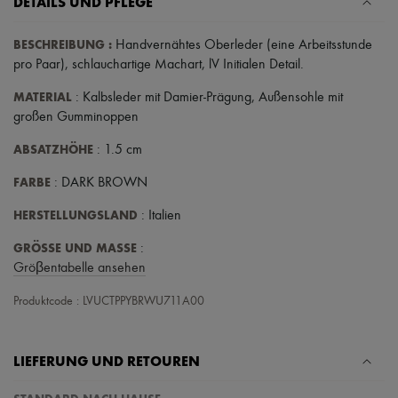
DETAILS UND PFLEGE
High-Tech & Lifestyle-Zubehör
Handschuhe
BESCHREIBUNG
:
Schmuck
Handvernähtes Oberleder (eine Arbeitsstunde
Alle Produkte
pro Paar)
,
schlauchartige Machart
,
lV Initialen Detail
.
Ohrringe
Halsketten
MATERIAL
: Kalbsleder mit Damier-Prägung, Außensohle mit
Armbänder
großen Gumminoppen
Ringe
Beauty
ABSATZHÖHE
: 1.5 cm
Alle Produkte
Parfums
FARBE
: DARK BROWN
Kerzen & Raumdüfte
Make-up
HERSTELLUNGSLAND
: Italien
Gesichtspflege
Körperpflege
GRÖSSE UND MASSE
:
Haarpflege
Gröβentabelle ansehen
Sonnenschutz
Mini- und Reiseformate
Produktcode : LVUCTPPYBRWU711A00
Ultimates
Sale
LIEFERUNG UND RETOUREN