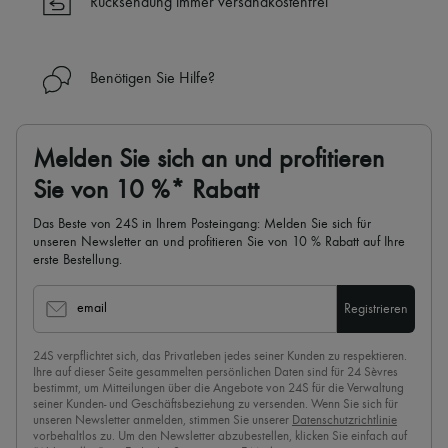
Rücksendung immer versandkostenfrei
✓
Mehr erfahren über 24S, ein Haus aus der LVMH-Gruppe
Benötigen Sie Hilfe?
Melden Sie sich an und profitieren
Sie von 10 %* Rabatt
Das Beste von 24S in Ihrem Posteingang: Melden Sie sich für
unseren Newsletter an und profitieren Sie von 10 % Rabatt auf Ihre
erste Bestellung.
email
Registrieren
24S verpflichtet sich, das Privatleben jedes seiner Kunden zu respektieren.
Ihre auf dieser Seite gesammelten persönlichen Daten sind für 24 Sèvres
bestimmt, um Mitteilungen über die Angebote von 24S für die Verwaltung
seiner Kunden- und Geschäftsbeziehung zu versenden. Wenn Sie sich für
unseren Newsletter anmelden, stimmen Sie unserer
Datenschutzrichtlinie
vorbehaltlos zu. Um den Newsletter abzubestellen, klicken Sie einfach auf