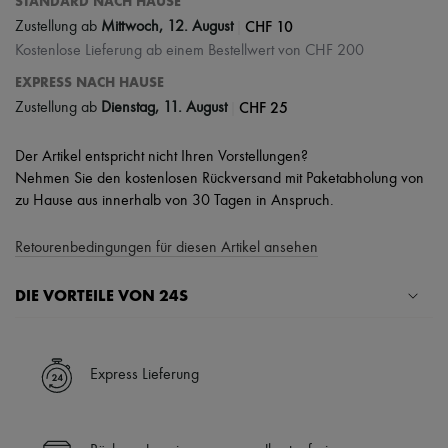
STANDARD NACH HAUSE
|
CHF 10
Zustellung ab
Mittwoch, 12. August
Kostenlose Lieferung ab einem Bestellwert von CHF 200
EXPRESS NACH HAUSE
|
CHF 25
Zustellung ab
Dienstag, 11. August
Der Artikel entspricht nicht Ihren Vorstellungen?
Nehmen Sie den kostenlosen Rückversand mit Paketabholung von
zu Hause aus innerhalb von 30 Tagen in Anspruch.
Retourenbedingungen für diesen Artikel ansehen
DIE VORTEILE VON 24S
Ihre Vorteile
✓ Expresslieferung in über 100 Ländern
Express Lieferung
✓ Kostenlose Retouren
✓ Professionelle Beratung von unseren Personal Shoppers rund um
die Uhr (24h/24)