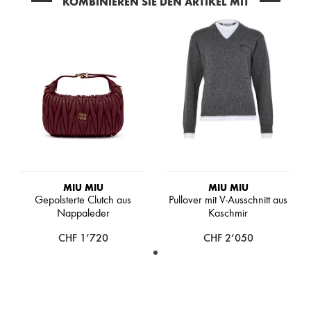
KOMBINIEREN SIE DEN ARTIKEL MIT
Schals
Hüte
Taschenschmuck und Schlüsselanhänger
Haar-Accessoires
High-Tech & Lifestyle-Zubehör
Handschuhe
Schmuck
Alle Produkte
Ohrringe
Halsketten
Armbänder
Ringe
Beauty
Alle Produkte
MIU MIU
MIU MIU
Parfums
Gepolsterte Clutch aus
Pullover mit V-Ausschnitt aus
Kerzen & Raumdüfte
Nappaleder
Kaschmir
Make-up
Gesichtspflege
CHF 1’720
CHF 2’050
Körperpflege
Haarpflege
Sonnenschutz
Mini- und Reiseformate
Ultimates