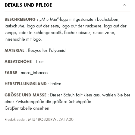
DETAILS UND PFLEGE
BESCHREIBUNG
:
„Miu Miu“-logo mit gestanzten buchstaben
,
laufschuhe
,
logo auf der seite
,
logo auf der rückseite
,
logo auf der
zunge
,
leder in schlangenoptik
,
flacher absatz
,
runde zehe
,
innensohle mit logo
.
MATERIAL
: Recyceltes Polyamid
ABSATZHÖHE
: 1 cm
FARBE
: moro_tabacco
HERSTELLUNGSLAND
: Italien
GRÖSSE UND MASSE
: Dieser Schuh fällt klein aus, wählen Sie bei
einer Zwischengröße die größere Schuhgröße.
Gröβentabelle ansehen
Produktcode : MIU48Q82BRWE2A1A00