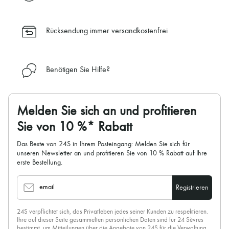
✓ Kostenlose Retouren
✓ Professionelle Beratung von unseren Personal Shoppers rund um
die Uhr (24h/24)
Rücksendung immer versandkostenfrei
✓
Mehr erfahren über 24S, ein Haus aus der LVMH-Gruppe
Benötigen Sie Hilfe?
Melden Sie sich an und profitieren
Sie von 10 %* Rabatt
Das Beste von 24S in Ihrem Posteingang: Melden Sie sich für
unseren Newsletter an und profitieren Sie von 10 % Rabatt auf Ihre
erste Bestellung.
email
Registrieren
24S verpflichtet sich, das Privatleben jedes seiner Kunden zu respektieren.
Ihre auf dieser Seite gesammelten persönlichen Daten sind für 24 Sèvres
bestimmt, um Mitteilungen über die Angebote von 24S für die Verwaltung