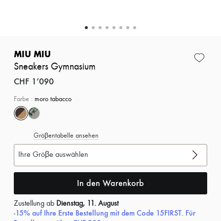
Zimmermann
Neuheiten
Bekleidung
Alle Produkte
Neue Marken
Kleider
MIU MIU
Oberteile
Sneakers Gymnasium
Sets
Jacken
CHF 1’090
Röcke
Strandkleidung
Farbe
:
moro tabacco
Shorts
Denim
Strickwaren
Hosen
Gröβentabelle ansehen
Mäntel
Leder
Ihre Gröβe auswählen
Anzüge
Sweatshirts
In den Warenkorb
Schuhe
Alle Produkte
Sandalen
Zustellung ab
Dienstag, 11. August
Turnschuhe
-15% auf Ihre Erste Bestellung mit dem Code 15FIRST. Für
Ballerinas