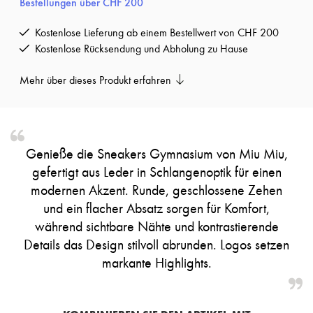
Bestellungen über CHF 200
Pumps
Stiefel & Stiefeletten
Kostenlose Lieferung ab einem Bestellwert von CHF 200
Mokassins
Kostenlose Rücksendung und Abholung zu Hause
Mary Janes
Derbys & Oxfords
Espadrilles
Mehr über dieses Produkt erfahren
Taschen
Alle Produkte
Crossover-Taschen
Schultertaschen
Handtaschen
Genieße die Sneakers Gymnasium von Miu Miu,
Körbe
Täschchen
gefertigt aus Leder in Schlangenoptik für einen
Gepäck
modernen Akzent. Runde, geschlossene Zehen
Rucksäcke
und ein flacher Absatz sorgen für Komfort,
Bucket-Bag
Mini-Taschen
während sichtbare Nähte und kontrastierende
Bestsellers
Details das Design stilvoll abrunden. Logos setzen
Accessoires
markante Highlights.
Alle Produkte
Sonnenbrillen
Gürtel
Kleine Lederwaren