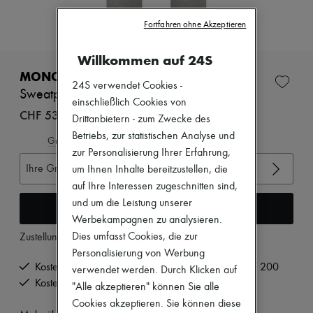
Zimmermann
Neuheiten
Fortfahren ohne Akzeptieren
Bekleidung
Alle Produkte
Willkommen auf 24S
Neue Marken
Kleider
MONCLER
Oberteile
24S verwendet Cookies -
Sweatpants
Sets
einschließlich Cookies von
Jacken
CHF 535
Drittanbietern - zum Zwecke des
Röcke
Betriebs, zur statistischen Analyse und
Strandkleidung
Gröβentabelle ansehen
Shorts
zur Personalisierung Ihrer Erfahrung,
Denim
Ihre Gröβe auswählen
um Ihnen Inhalte bereitzustellen, die
Strickwaren
auf Ihre Interessen zugeschnitten sind,
Hosen
und um die Leistung unserer
Mäntel
In den Warenkorb
Leder
Werbekampagnen zu analysieren.
Anzüge
Dies umfasst Cookies, die zur
Zustellung ab
Dienstag, 11. August
Sweatshirts
Personalisierung von Werbung
Schuhe
Kostenlose Lieferung ab einem Bestellwert von CHF 200
verwendet werden. Durch Klicken auf
Alle Produkte
Kostenlose Rücksendung und Abholung zu Hause
Sandalen
"Alle akzeptieren" können Sie alle
Turnschuhe
Cookies akzeptieren. Sie können diese
Ballerinas