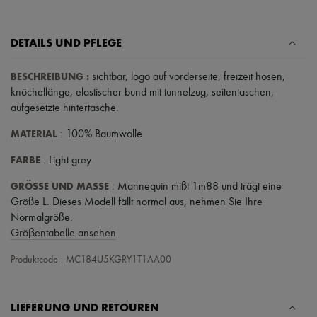
Schals
Hüte
Taschenschmuck und Schlüsselanhänger
DETAILS UND PFLEGE
Haar-Accessoires
High-Tech & Lifestyle-Zubehör
Handschuhe
BESCHREIBUNG
:
sichtbar
,
logo auf vorderseite
,
freizeit hosen
,
Schmuck
knöchellänge
,
elastischer bund mit tunnelzug
,
seitentaschen
,
Alle Produkte
aufgesetzte hintertasche
.
Ohrringe
Halsketten
MATERIAL
: 100% Baumwolle
Armbänder
Ringe
FARBE
: Light grey
Beauty
Alle Produkte
GRÖSSE UND MASSE
: Mannequin mißt 1m88 und trägt eine
Parfums
Größe L. Dieses Modell fällt normal aus, nehmen Sie Ihre
Kerzen & Raumdüfte
Normalgröße.
Make-up
Gesichtspflege
Gröβentabelle ansehen
Körperpflege
Haarpflege
Produktcode : MC184U5KGRY1T1AA00
Sonnenschutz
Mini- und Reiseformate
Ultimates
LIEFERUNG UND RETOUREN