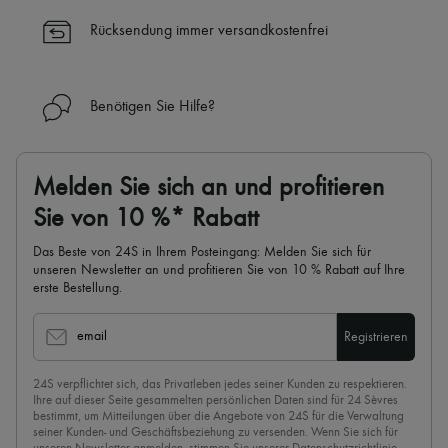
die Uhr (24h/24)
Rücksendung immer versandkostenfrei
✓
Mehr erfahren über 24S, ein Haus aus der LVMH-Gruppe
Benötigen Sie Hilfe?
Melden Sie sich an und profitieren
Sie von 10 %* Rabatt
Das Beste von 24S in Ihrem Posteingang: Melden Sie sich für
unseren Newsletter an und profitieren Sie von 10 % Rabatt auf Ihre
erste Bestellung.
email
Registrieren
24S verpflichtet sich, das Privatleben jedes seiner Kunden zu respektieren.
Ihre auf dieser Seite gesammelten persönlichen Daten sind für 24 Sèvres
bestimmt, um Mitteilungen über die Angebote von 24S für die Verwaltung
seiner Kunden- und Geschäftsbeziehung zu versenden. Wenn Sie sich für