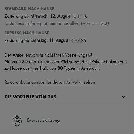
STANDARD NACH HAUSE
|
CHF 10
Zustellung ab
Mittwoch, 12. August
Kostenlose Lieferung ab einem Bestellwert von CHF 200
EXPRESS NACH HAUSE
|
CHF 25
Zustellung ab
Dienstag, 11. August
Der Artikel entspricht nicht Ihren Vorstellungen?
Nehmen Sie den kostenlosen Rückversand mit Paketabholung von
zu Hause aus innerhalb von 30 Tagen in Anspruch.
Retourenbedingungen für diesen Artikel ansehen
DIE VORTEILE VON 24S
Ihre Vorteile
✓ Expresslieferung in über 100 Ländern
Express Lieferung
✓ Kostenlose Retouren
✓ Professionelle Beratung von unseren Personal Shoppers rund um