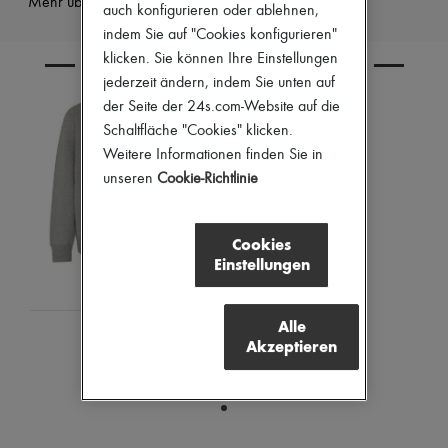
Mehr über dieses Produkt erfahren
auch konfigurieren oder ablehnen,
Pumps
indem Sie auf "Cookies konfigurieren"
Stiefel & Stiefeletten
Mokassins
klicken. Sie können Ihre Einstellungen
KOMBINIEREN SIE DEN ARTIKEL MIT
Mary Janes
jederzeit ändern, indem Sie unten auf
Derbys & Oxfords
der Seite der 24s.com-Website auf die
Espadrilles
Taschen
Schaltfläche "Cookies" klicken.
Alle Produkte
Weitere Informationen finden Sie in
Crossover-Taschen
unseren
Cookie-Richtlinie
Schultertaschen
Handtaschen
Körbe
Cookies
Täschchen
Einstellungen
Gepäck
Rucksäcke
Bucket-Bag
Mini-Taschen
Alle
MONCLER
Bestsellers
Akzeptieren
Sweatshirt
Accessoires
Alle Produkte
CHF 515
Sonnenbrillen
Gürtel
Kleine Lederwaren