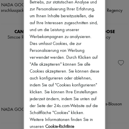
Betriebs, zur statistischen Analyse und
Pumps
zur Personalisierung Ihrer Erfahrung,
Stiefel & Stiefeletten
Mokassins
um Ihnen Inhalte bereitzustellen, die
Mary Janes
auf Ihre Interessen zugeschnitten sind,
Derbys & Oxfords
und um die Leistung unserer
CANADA GOOSE
CANADA GOOSE
Espadrilles
Werbekampagnen zu analysieren.
Simcoe Reißverschlussjacke
Jacke Regency
Taschen
Alle Produkte
Dies umfasst Cookies, die zur
CHF 700
CHF 580
Crossover-Taschen
Personalisierung von Werbung
Schultertaschen
verwendet werden. Durch Klicken auf
Handtaschen
"Alle akzeptieren" können Sie alle
Körbe
Täschchen
Cookies akzeptieren. Sie können diese
Gepäck
auch konfigurieren oder ablehnen,
Rucksäcke
indem Sie auf "Cookies konfigurieren"
Bucket-Bag
klicken. Sie können Ihre Einstellungen
Mini-Taschen
Bestsellers
jederzeit ändern, indem Sie unten auf
Accessoires
der Seite der 24s.com-Website auf die
Alle Produkte
Schaltfläche "Cookies" klicken.
Sonnenbrillen
Weitere Informationen finden Sie in
Gürtel
Kleine Lederwaren
unseren
Cookie-Richtlinie