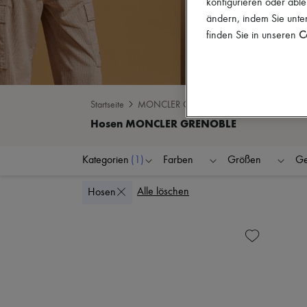
konfigurieren oder able
ändern, indem Sie unten
finden Sie in unseren
Co
Startseite
MONCLER GRENOBLE
Hosen
Kategorien
(1)
Farben
Größen
Ge
Alle löschen
Hosen