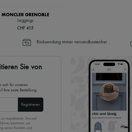
MONCLER GRENOBLE
Leggings
CHF 415
Rücksendung immer versandkostenfrei
tieren Sie von
 sich für unseren
 Ihre erste Bestellung.
Registrieren
 zu respektieren. Ihre auf
 Sèvres bestimmt, um
ng seiner Kunden- und