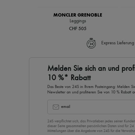
MONCLER GRENOBLE
Leggings
CHF 505
Express Lieferung
Melden Sie sich an und profi
10 %* Rabatt
Das Beste von 24S in Ihrem Posteingang: Melden Sie
Newsletter an und profitieren Sie von 10 % Rabatt auf
email
24S verpflichtet sich, das Privatleben jedes seiner Kunden
dieser Seite gesammelten persönlichen Daten sind für 24
Mitteilungen über die Angebote von 24S für die Verwaltu