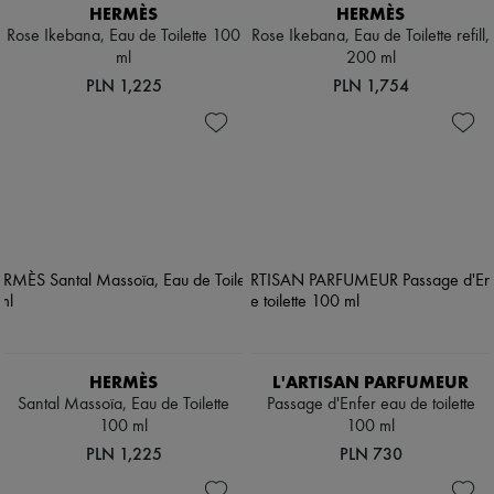
Scarves
HERMÈS
HERMÈS
Hats
Rose Ikebana, Eau de Toilette 100
Rose Ikebana, Eau de Toilette refill,
Handbag accessories & Charms
ml
200 ml
Hair accessories
PLN 1,225
PLN 1,754
Tech & Lifestyle
Gloves
Jewelry
All products
Earrings
Necklaces
Bracelets
Rings
Beauty
All products
Fragrances
Candles & Diffusers
Make-up
Skincare
HERMÈS
L'ARTISAN PARFUMEUR
Body care
Haircare
Santal Massoïa, Eau de Toilette
Passage d'Enfer eau de toilette
Sunscreen
100 ml
100 ml
Travel essentials
PLN 1,225
PLN 730
Ultimates