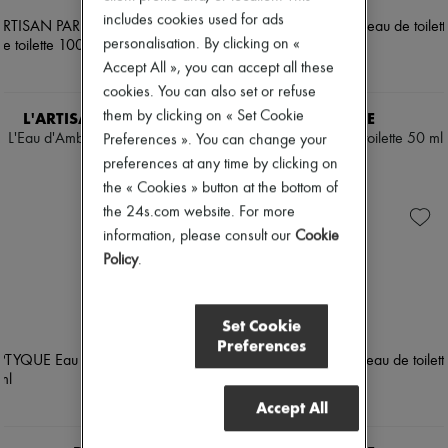
includes cookies used for ads
personalisation. By clicking on «
Accept All », you can accept all these
cookies. You can also set or refuse
them by clicking on « Set Cookie
L'ARTISAN PARFUMEUR
DIPTYQUE
L'Eau d'Ambre eau de toilette 100
Fleur de Peau eau de toilette 50 ml
Preferences ». You can change your
ml
PLN 481
preferences at any time by clicking on
PLN 730
the « Cookies » button at the bottom of
the 24s.com website. For more
information, please consult our
Cookie
Policy
.
Set Cookie
Preferences
Accept All