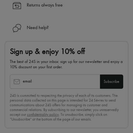
Returns always free
Need help?
Sign up & enjoy 10% off
The best of 24S in your inbox: sign up for our newsletter and enjoy a
10% discount on your first order.
email
Subscribe
24S is committed to respecting the privacy of each of its customers. The
personal data collected on this page is intended for 24 Sèvres to send
communications about 24S offers for managing its customer and
commercial relations. By subscribing to our newsletter, you unreservedly
accept our
confidentiality policy
. To unsubscribe, simply click on
“Unsubscribe” at the bottom of the page of our emails.