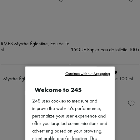
HERMÈS
DIPTYQUE
Continue without Accepting
Myrrhe Églantine, Eau de Toilette
Papier eau de toilette 100 ml
100 ml
PLN 666
Welcome to 24S
PLN 1,225
24S uses cookies to measure and
improve the website's performance,
personalize your user experience and
offer you targeted communications and
advertising based on your browsing,
client profile and/or location. This