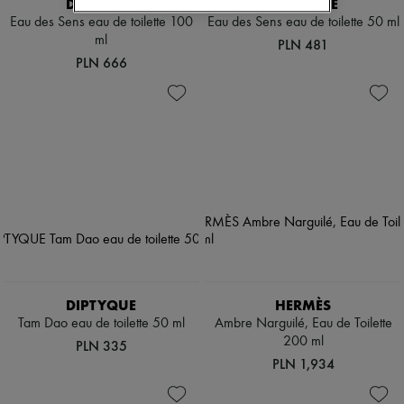
DIPTYQUE
DIPTYQUE
Eau des Sens eau de toilette 100
Eau des Sens eau de toilette 50 ml
ml
PLN 481
PLN 666
DIPTYQUE
HERMÈS
Tam Dao eau de toilette 50 ml
Ambre Narguilé, Eau de Toilette
200 ml
PLN 335
PLN 1,934