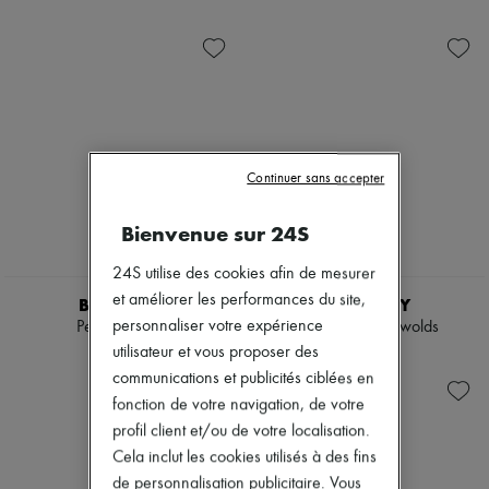
Prêt-à-Porter
Check
Nouveautés
Chaussures
Sacs porté main
Prêt-à-porter
Sacs porté épaule
Tous les produits
Chemises & Blouses
Nouvelles marques
Manteaux & Vestes
Robes
Trench
Tops & Chemises
Robes
Ensembles
Maillots de bain
Vestes
Pantalons
Jupes
Continuer sans accepter
Pulls & Sweats
Plage
Jupes
Shorts
Bienvenue sur 24S
Hauts
Denim
T-shirts
Mailles
24S utilise des cookies afin de mesurer
Bottes & Bottines
Pantalons
Manteaux
et améliorer les performances du site,
BURBERRY
BURBERRY
Cuir
personnaliser votre expérience
Petit sac Rider
Petit cabas Cotswolds
Tailleurs
utilisateur et vous proposer des
3 350 $
2 760 $
Sweatshirts
communications et publicités ciblées en
Chaussures
Tous les produits
fonction de votre navigation, de votre
Sandales & Mules
profil client et/ou de votre localisation.
Sneakers
Cela inclut les cookies utilisés à des fins
Ballerines
de personnalisation publicitaire. Vous
Escarpins