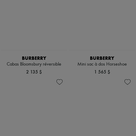
BURBERRY
BURBERRY
Cabas Bloomsbury réversible
Mini sac à dos Horseshoe
2 135 $
1 565 $