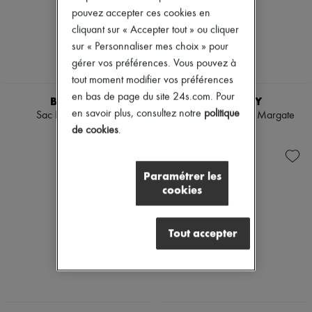
Bottes & Bottines
pouvez accepter ces cookies en
Mocassins
cliquant sur « Accepter tout » ou cliquer
Mary Janes
sur « Personnaliser mes choix » pour
Richelieus & Derbies
gérer vos préférences. Vous pouvez à
Espadrilles
Sacs
tout moment modifier vos préférences
Tous les produits
en bas de page du site 24s.com. Pour
BURBERRY
BURBERRY
Sacs bandoulière
en savoir plus, consultez notre
politique
Sac Bowling Check
Pochette en raphia Margate
Sacs porté épaule
de cookies
.
Sacs porté main
1 955 $
605 $
Paniers
Pochettes
Bagages
Paramétrer les
Sacs à dos
cookies
Sacs seau
Sacs mini
Best-sellers
Tout accepter
Accessoires
Tous les produits
Lunettes de soleil
Ceintures
Petite maroquinerie
Écharpes & Foulards