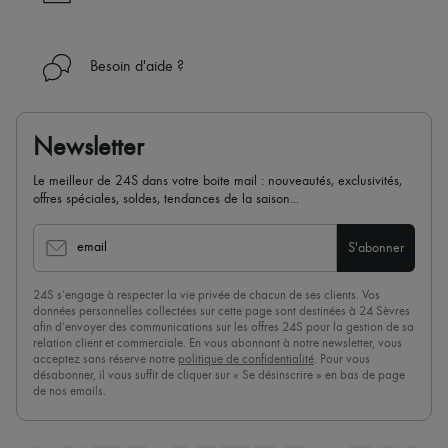
Besoin d'aide ?
Newsletter
Le meilleur de 24S dans votre boite mail : nouveautés, exclusivités,
offres spéciales, soldes, tendances de la saison...
email
S'abonner
24S s’engage à respecter la vie privée de chacun de ses clients. Vos
données personnelles collectées sur cette page sont destinées à 24 Sèvres
afin d’envoyer des communications sur les offres 24S pour la gestion de sa
relation client et commerciale. En vous abonnant à notre newsletter, vous
acceptez sans réserve notre
politique de confidentialité
. Pour vous
désabonner, il vous suffit de cliquer sur « Se désinscrire » en bas de page
de nos emails.