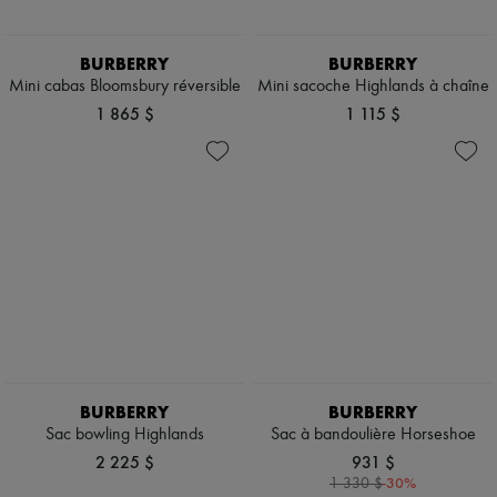
BURBERRY
BURBERRY
Mini cabas Bloomsbury réversible
Mini sacoche Highlands à chaîne
1 865 $
1 115 $
BURBERRY
BURBERRY
Sac bowling Highlands​
Sac à bandoulière Horseshoe
2 225 $
931 $
-
30
%
1 330 $