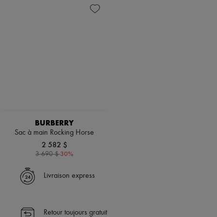
BURBERRY
Sac à main Rocking Horse
2 582 $
-
30
%
3 690 $
Livraison express
Retour toujours gratuit