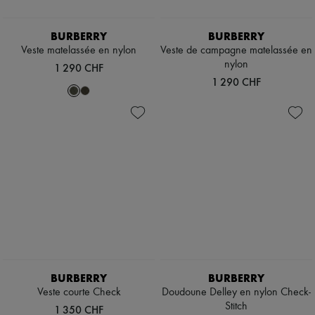
Chapeaux
Accessoires de Sacs & Porte-clé
Accessoires cheveux
BURBERRY
BURBERRY
Tech & Style de vie
Veste matelassée en nylon
Veste de campagne matelassée en
Gants
nylon
1 290 CHF
Bijoux
1 290 CHF
Tous les produits
Boucles d'oreilles
Colliers
Bracelets
Bagues
Beauté
Tous les produits
Parfums
Bougies & Parfums d'intérieur
Maquillage
Soins visage
Soins corps
Soins cheveux
Solaires
Format voyage
BURBERRY
BURBERRY
Ultimates
Veste courte Check
Doudoune Delley en nylon Check-
Stitch
1 350 CHF