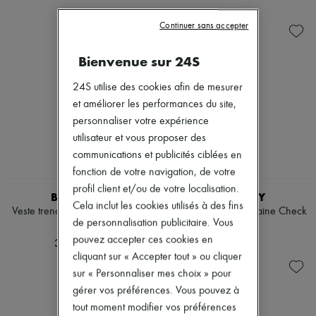
Prêt-à-Porter
Check
Nouveautés
Chaussures
Sacs porté main
Prêt-à-porter
Continuer sans accepter
Sacs porté épaule
Tous les produits
Chemises & Blouses
Nouvelles marques
Manteaux & Vestes
Bienvenue sur 24S
Robes
Trench
Tops & Chemises
Robes
Ensembles
24S utilise des cookies afin de mesurer
Maillots de bain
Vestes
et améliorer les performances du site,
Pantalons
Jupes
personnaliser votre expérience
Pulls & Sweats
Plage
Jupes
utilisateur et vous proposer des
Shorts
Hauts
Denim
communications et publicités ciblées en
T-shirts
Mailles
fonction de votre navigation, de votre
Bottes & Bottines
Pantalons
profil client et/ou de votre localisation.
Manteaux
BURBERRY
BURBERRY
Cela inclut les cookies utilisés à des fins
Cuir
Veste trench Mayfair courte en
Cape réversible en laine Check
Tailleurs
de personnalisation publicitaire. Vous
cuir
970 CHF
Sweatshirts
pouvez accepter ces cookies en
3 650 CHF
Chaussures
cliquant sur « Accepter tout » ou cliquer
Tous les produits
sur « Personnaliser mes choix » pour
Sandales & Mules
Sneakers
gérer vos préférences. Vous pouvez à
Ballerines
tout moment modifier vos préférences
Escarpins