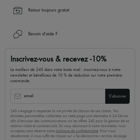
Retour toujours gratuit
Besoin d'aide ?
Inscrivez-vous & recevez -10%
Le meilleur de 24S dans votre boite mail : inscrivez-vous à notre
newsletter et bénéficiez de 10 % de réduction sur votre première
commande.
email
S'abonner
24S s’engage à respecter la vie privée de chacun de ses clients. Vos
données personnelles collectées sur cette page sont destinées à 24 Sèvres
afin d’envoyer des communications sur les offres 24S pour la gestion de sa
relation client et commerciale. En vous abonnant à notre newsletter, vous
acceptez sans réserve notre
politique de confidentialité
. Pour vous
désabonner, il vous suffit de cliquer sur « Se désinscrire » en bas de page