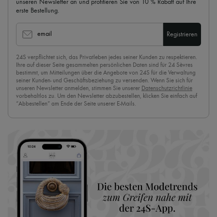
unseren Newsletter an und profitieren Sie von 10 % Rabatt auf Ihre
erste Bestellung.
email
Registrieren
24S verpflichtet sich, das Privatleben jedes seiner Kunden zu respektieren.
Ihre auf dieser Seite gesammelten persönlichen Daten sind für 24 Sèvres
bestimmt, um Mitteilungen über die Angebote von 24S für die Verwaltung
seiner Kunden- und Geschäftsbeziehung zu versenden. Wenn Sie sich für
unseren Newsletter anmelden, stimmen Sie unserer
Datenschutzrichtlinie
vorbehaltlos zu. Um den Newsletter abzubestellen, klicken Sie einfach auf
“Abbestellen” am Ende der Seite unserer E-Mails.