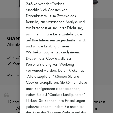
Zimmermann
24S verwendet Cookies -
Neuheiten
einschließlich Cookies von
Bekleidung
Drittanbietern - zum Zwecke des
Alle Produkte
Neue Marken
Betriebs, zur statistischen Analyse und
Dieser Artikel ist nicht mehr verfügbar.
Kleider
zur Personalisierung Ihrer Erfahrung,
Oberteile
um Ihnen Inhalte bereitzustellen, die
Sets
GIANVITO ROSSI
auf Ihre Interessen zugeschnitten sind,
Jacken
Absatzsandalen
Röcke
und um die Leistung unserer
Strandkleidung
Werbekampagnen zu analysieren.
Shorts
Kaufen Sie jetzt und bezahlen Sie später.
Dies umfasst Cookies, die zur
Denim
Kostenlose Rücksendung und Abholung zu Hause
Personalisierung von Werbung
Strickwaren
Hosen
verwendet werden. Durch Klicken auf
Mäntel
Mehr über dieses Produkt erfahren
"Alle akzeptieren" können Sie alle
Leder
Cookies akzeptieren. Sie können diese
Anzüge
Sweatshirts
auch konfigurieren oder ablehnen,
Schuhe
indem Sie auf "Cookies konfigurieren"
Alle Produkte
klicken. Sie können Ihre Einstellungen
Diese Sandalen bieten einen hohen und schlanken
Sandalen
jederzeit ändern, indem Sie unten auf
Turnschuhe
Absatz, der eine leichte Struktur mit einem
Ballerinas
der Seite der 24s.com-Website auf die