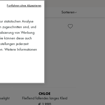
e Tages- und Abendoutfits.
Fortfahren ohne Akzeptieren
Sortieren
r statistischen Analyse
en zugeschnitten sind, und
nalisierung von Werbung
 Sie können diese auch
stellungen jederzeit
en. Weitere Informationen
CHLOE
selight
Fließend fallendes langes Kleid
€ 1.990