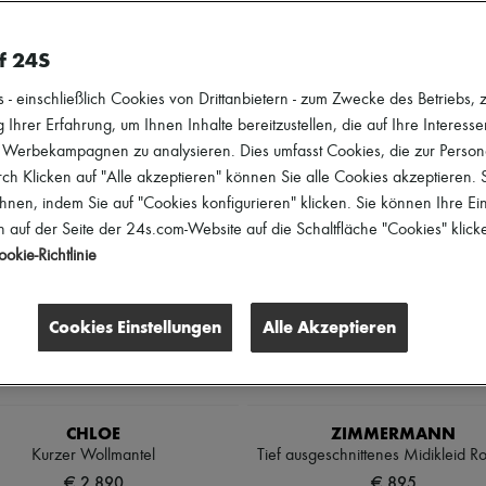
ie sich Looks, die Ihre Persönlichkeit unterstreichen, und veredeln Ihr
f 24S
rößen
Geschlecht
Preis
Rabatte
 einschließlich Cookies von Drittanbietern - zum Zwecke des Betriebs, zu
 Ihrer Erfahrung, um Ihnen Inhalte bereitzustellen, die auf Ihre Interess
r Werbekampagnen zu analysieren. Dies umfasst Cookies, die zur Perso
h Klicken auf "Alle akzeptieren" können Sie alle Cookies akzeptieren.
hnen, indem Sie auf "Cookies konfigurieren" klicken. Sie können Ihre Ein
 auf der Seite der 24s.com-Website auf die Schaltfläche "Cookies" klick
okie-Richtlinie
Cookies Einstellungen
Alle Akzeptieren
CHLOE
ZIMMERMANN
Kurzer Wollmantel
Tief ausgeschnittenes Midikleid Ro
€ 2.890
€ 895