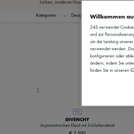
Jacken, moderne Hosen oder feine Blusen – gönnen S
Willkommen au
Kategorien
Designer
Farben
G
24S verwendet Cookies -
und zur Personalisierung
um die Leistung unsere
verwendet werden. Durc
konfigurieren oder able
ändern, indem Sie unten
finden Sie in unseren
Co
NEU
GIVENCHY
Asymmetrisches Kleid mit Schleifendetail
€ 2.500