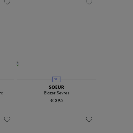
NEU
SOEUR
rd
Blazer Sèvres
€ 395