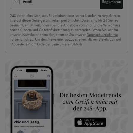
email
Registrieren
24S verpflichtet sich, das Privatleben jedes seiner Kunden zu respektieren.
Ihre auf dieser Seite gesammelten persönlichen Daten sind für 24 Sèvres
bestimmt, um Mitteilungen über die Angebote von 24S für die Verwaltung
seiner Kunden- und Geschäftsbeziehung zu versenden. Wenn Sie sich für
unseren Newsletter anmelden, stimmen Sie unserer
Datenschutzrichtlinie
vorbehaltlos zu. Um den Newsletter abzubestellen, klicken Sie einfach auf
“Abbestellen” am Ende der Seite unserer E-Mails.