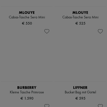
Schals
Hüte
Taschenschmuck und Schlüsselanhänger
MLOUYE
MLOUYE
Haar-Accessoires
Cabas-Tasche Sera Mini
Cabas-Tasche Sera Mini
High-Tech & Lifestyle-Zubehör
€ 550
€ 525
Handschuhe
Schmuck
Alle Produkte
Ohrringe
Halsketten
Armbänder
Ringe
Beauty
Alle Produkte
Parfums
Kerzen & Raumdüfte
Make-up
Gesichtspflege
Körperpflege
BURBERRY
LIFFNER
Haarpflege
Sonnenschutz
Kleine Tasche Primrose
Bucket Bag mit Gürtel
Mini- und Reiseformate
€ 1.590
€ 595
Ultimates