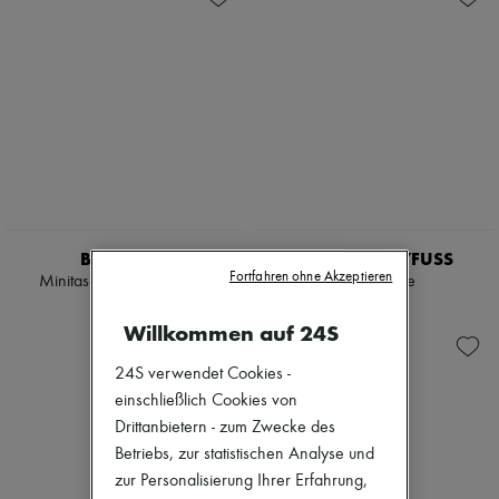
BURBERRY
JEROME DREYFUSS
Fortfahren ohne Akzeptieren
Minitasche Vanity Check
Bobi Tasche
€ 910
€ 710
Willkommen auf 24S
24S verwendet Cookies -
einschließlich Cookies von
Drittanbietern - zum Zwecke des
Betriebs, zur statistischen Analyse und
zur Personalisierung Ihrer Erfahrung,