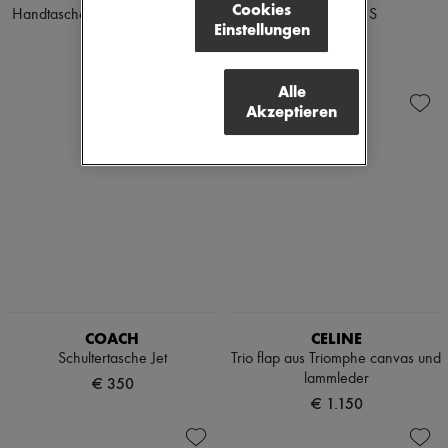
Cookies
Handtasche The Midi Stockholm
Tasche Lulu S
Einstellungen
€ 525
€ 540
Alle
Akzeptieren
COACH
CELINE
Schultertasche Jet
Trio flap aus Triomphe canvas und
lammleder
€ 350
€ 1.150