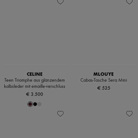
Handtaschen
Reisekoffer
Zimmermann
Gepäck
Reisetaschen
Neuheiten
Mini-Taschen
Hobo bags
Bekleidung
Schultertaschen
Schultertaschen
Alle Produkte
Neue Marken
Kleider
Oberteile
Sets
Jacken
Röcke
Strandkleidung
Shorts
Denim
CELINE
MLOUYE
Strickwaren
Teen Triomphe aus glänzendem
Cabas-Tasche Sera Mini
Hosen
kalbsleder mit emaille-verschluss
€ 525
Mäntel
€ 3.500
Leder
Anzüge
Sweatshirts
Schuhe
Alle Produkte
Sandalen
Turnschuhe
Ballerinas