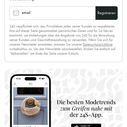
email
Registrieren
24S verpflichtet sich, das Privatleben jedes seiner Kunden zu respektieren.
Ihre auf dieser Seite gesammelten persönlichen Daten sind für 24 Sèvres
bestimmt, um Mitteilungen über die Angebote von 24S für die Verwaltung
seiner Kunden- und Geschäftsbeziehung zu versenden. Wenn Sie sich für
unseren Newsletter anmelden, stimmen Sie unserer
Datenschutzrichtlinie
vorbehaltlos zu. Um den Newsletter abzubestellen, klicken Sie einfach auf
“Abbestellen” am Ende der Seite unserer E-Mails.