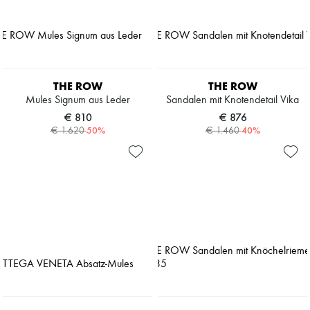
THE ROW
THE ROW
Mules Signum aus Leder
Sandalen mit Knotendetail Vika
€ 810
€ 876
-
50
%
-
40
%
€ 1.620
€ 1.460