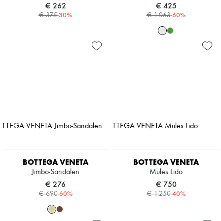
€ 262
€ 425
-
30
%
-
60
%
€ 375
€ 1.063
BOTTEGA VENETA
BOTTEGA VENETA
Jimbo-Sandalen
Mules Lido
€ 276
€ 750
-
60
%
-
40
%
€ 690
€ 1.250