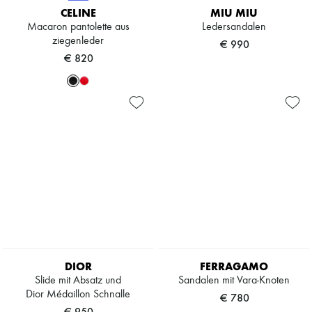
Schals
CELINE
MIU MIU
Hüte
Macaron pantolette aus
Ledersandalen
Taschenschmuck und Schlüsselanhänger
ziegenleder
€ 990
Haar-Accessoires
High-Tech & Lifestyle-Zubehör
€ 820
Handschuhe
Schmuck
Alle Produkte
Ohrringe
Halsketten
Armbänder
Ringe
Beauty
Alle Produkte
Parfums
Kerzen & Raumdüfte
Make-up
Gesichtspflege
Körperpflege
Haarpflege
DIOR
FERRAGAMO
Sonnenschutz
Slide mit Absatz und
Sandalen mit Vara-Knoten
Mini- und Reiseformate
Dior Médaillon Schnalle
Ultimates
€ 780
€ 950