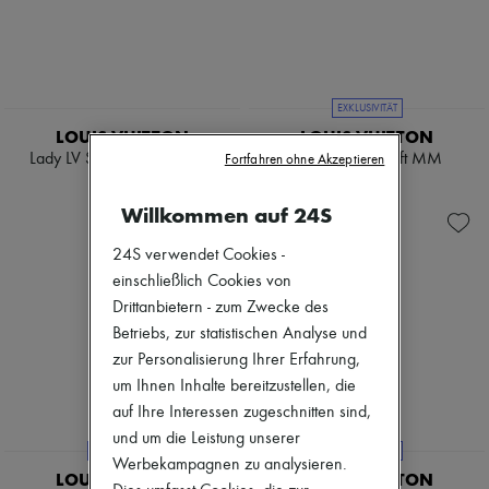
EXKLUSIVITÄT
LOUIS VUITTON
LOUIS VUITTON
Lady LV Set aus drei Ringen
City Steamer Soft MM
Fortfahren ohne Akzeptieren
€ 455
€ 5.800
Willkommen auf 24S
24S verwendet Cookies -
einschließlich Cookies von
Drittanbietern - zum Zwecke des
Betriebs, zur statistischen Analyse und
zur Personalisierung Ihrer Erfahrung,
um Ihnen Inhalte bereitzustellen, die
auf Ihre Interessen zugeschnitten sind,
und um die Leistung unserer
EXKLUSIVITÄT
EXKLUSIVITÄT
Werbekampagnen zu analysieren.
LOUIS VUITTON
LOUIS VUITTON