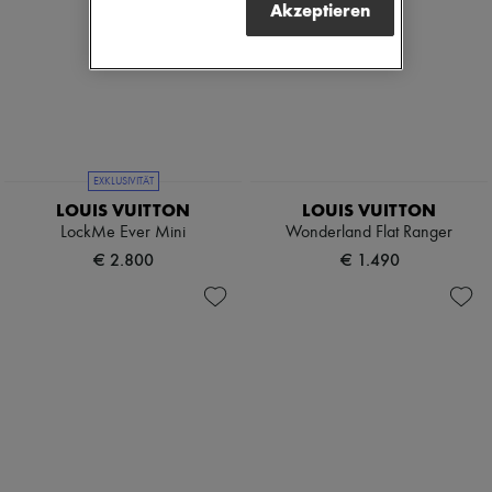
Akzeptieren
EXKLUSIVITÄT
LOUIS VUITTON
LOUIS VUITTON
LockMe Ever Mini
Wonderland Flat Ranger
€ 2.800
€ 1.490