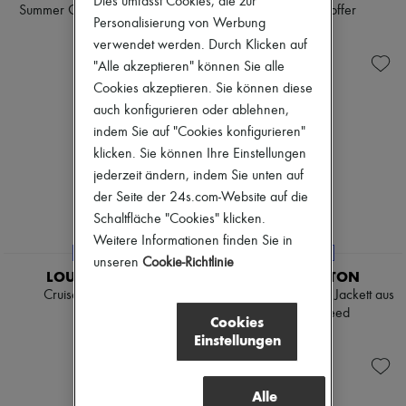
Dies umfasst Cookies, die zur
Summer Garden BB Bandeau
Horizon 55 Koffer
Personalisierung von Werbung
€ 210
€ 4.000
verwendet werden. Durch Klicken auf
"Alle akzeptieren" können Sie alle
Cookies akzeptieren. Sie können diese
auch konfigurieren oder ablehnen,
indem Sie auf "Cookies konfigurieren"
klicken. Sie können Ihre Einstellungen
jederzeit ändern, indem Sie unten auf
der Seite der 24s.com-Website auf die
Schaltfläche "Cookies" klicken.
Weitere Informationen finden Sie in
EXKLUSIVITÄT
EXKLUSIVITÄT
unseren
Cookie-Richtlinie
LOUIS VUITTON
LOUIS VUITTON
Cruise Gürtel 25 mm
Kantig geschnittenes Jackett aus
Bouclette-Tweed
€ 610
Cookies
€ 3.900
Einstellungen
Alle