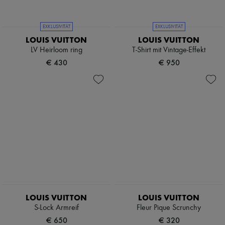
Ankle boots and boots
Pumps
Pumps
Stiefel & Stiefeletten
Sandalen
Mokassins
EXKLUSIVITÄT
EXKLUSIVITÄT
Sneakers
Mary Janes
LOUIS VUITTON
LOUIS VUITTON
Derbys & Oxfords
LV Heirloom ring
T-Shirt mit Vintage-Effekt
Espadrilles
€ 430
€ 950
Taschen
Alle Produkte
Crossover-Taschen
Schultertaschen
Handtaschen
Körbe
Täschchen
Gepäck
Rucksäcke
Bucket-Bag
Mini-Taschen
Bestsellers
Accessoires
Alle Produkte
LOUIS VUITTON
LOUIS VUITTON
Sonnenbrillen
S-Lock Armreif
Fleur Pique Scrunchy
Gürtel
Kleine Lederwaren
€ 650
€ 320