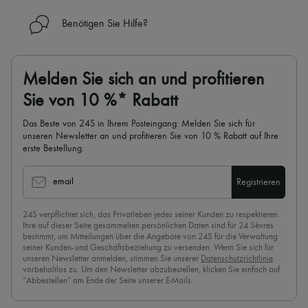
Benötigen Sie Hilfe?
Melden Sie sich an und profitieren
Sie von 10 %* Rabatt
Das Beste von 24S in Ihrem Posteingang: Melden Sie sich für
unseren Newsletter an und profitieren Sie von 10 % Rabatt auf Ihre
erste Bestellung.
email
Registrieren
24S verpflichtet sich, das Privatleben jedes seiner Kunden zu respektieren.
Ihre auf dieser Seite gesammelten persönlichen Daten sind für 24 Sèvres
bestimmt, um Mitteilungen über die Angebote von 24S für die Verwaltung
seiner Kunden- und Geschäftsbeziehung zu versenden. Wenn Sie sich für
unseren Newsletter anmelden, stimmen Sie unserer
Datenschutzrichtlinie
vorbehaltlos zu. Um den Newsletter abzubestellen, klicken Sie einfach auf
“Abbestellen” am Ende der Seite unserer E-Mails.