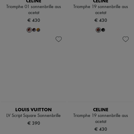
CELINE
CELINE
Schals
Triomphe 01 sonnenbrille aus
Triomphe 19 sonnenbrille aus
Hüte
acetat
acetat
Taschenschmuck und Schlüsselanhänger
Haar-Accessoires
€ 430
€ 430
High-Tech & Lifestyle-Zubehör
Handschuhe
Schmuck
Alle Produkte
Ohrringe
Halsketten
Armbänder
Ringe
Beauty
Alle Produkte
Parfums
Kerzen & Raumdüfte
Make-up
Gesichtspflege
Körperpflege
LOUIS VUITTON
CELINE
Haarpflege
Sonnenschutz
LV Script Square Sonnenbrille
Triomphe 19 sonnenbrille aus
Mini- und Reiseformate
acetat
€ 390
Ultimates
€ 430