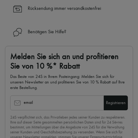
Rücksendung immer versandkostenfrei
Benötigen Sie Hilfe?
Melden Sie sich an und profitieren
Sie von 10 %* Rabatt
Das Beste von 24S in Ihrem Posteingang: Melden Sie sich für
unseren Newsletter an und profitieren Sie von 10 % Rabatt auf Ihre
erste Bestellung.
email
Registrieren
24S verpflichtet sich, das Privatleben jedes seiner Kunden zu respektieren.
Ihre auf dieser Seite gesammelten persönlichen Daten sind für 24 Sèvres
bestimmt, um Mitteilungen über die Angebote von 24S für die Verwaltung
seiner Kunden- und Geschäftsbeziehung zu versenden. Wenn Sie sich für
unseren Newsletter anmelden, stimmen Sie unserer
Datenschutzrichtlinie