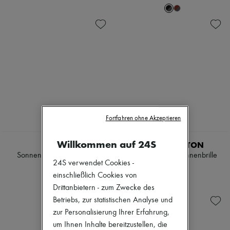
Fortfahren ohne Akzeptieren
Willkommen auf 24S
CHLOE
LOUIS VUITTON
Sonnenbrille Chloé Wavy
S-Lock Cat Eye Sonnenbrille
24S verwendet Cookies -
€ 390
€ 450
einschließlich Cookies von
Drittanbietern - zum Zwecke des
Betriebs, zur statistischen Analyse und
zur Personalisierung Ihrer Erfahrung,
um Ihnen Inhalte bereitzustellen, die