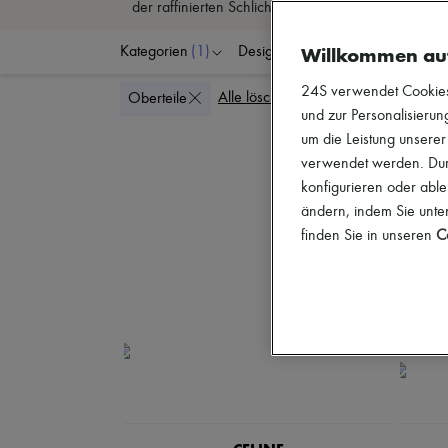
der raffinierten Schlichtheit von Celine, der kuns
Willkommen au
Kategorien
(1)
Designer
Farben
G
24S verwendet Cookies -
Alle löschen
Oberteile
und zur Personalisierung
um die Leistung unsere
verwendet werden. Durc
konfigurieren oder able
ändern, indem Sie unten
finden Sie in unseren
Co