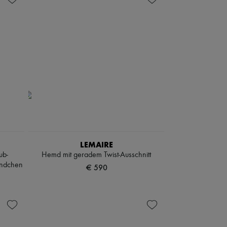
LEMAIRE
ub-
Hemd mit geradem Twist-Ausschnitt
ündchen
€ 590