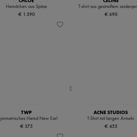
CHLOE
CELINE
Hemdchen aus Spitze
T-shirt aus gestreiftem seidenje
€ 1.590
€ 690
TWP
ACNE STUDIOS
ymmetrisches Hemd New Earl
T-Shirt mit langen Ärmeln
€ 375
€ 455