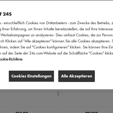
tvollen Ästhetik von Loewe oder dem luxuriösen Minimalismus von Miu Miu.
f 24S
rößen
Geschlecht
Preis
Rabatte
 einschließlich Cookies von Drittanbietern - zum Zwecke des Betriebs, zu
 Ihrer Erfahrung, um Ihnen Inhalte bereitzustellen, die auf Ihre Interess
r Werbekampagnen zu analysieren. Dies umfasst Cookies, die zur Perso
h Klicken auf "Alle akzeptieren" können Sie alle Cookies akzeptieren.
hnen, indem Sie auf "Cookies konfigurieren" klicken. Sie können Ihre Ein
 auf der Seite der 24s.com-Website auf die Schaltfläche "Cookies" klick
okie-Richtlinie
Cookies Einstellungen
Alle Akzeptieren