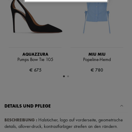
Hüte
Taschenschmuck und Schlüsselanhänger
Haar-Accessoires
High-Tech & Lifestyle-Zubehör
Handschuhe
Schmuck
Alle Produkte
Ohrringe
Halsketten
Armbänder
AQUAZZURA
MIU MIU
Ringe
Pumps Bow Tie 105
Popeline-Hemd
Beauty
Alle Produkte
€ 675
€ 780
Parfums
Kerzen & Raumdüfte
Make-up
Gesichtspflege
Körperpflege
Haarpflege
DETAILS UND PFLEGE
Sonnenschutz
Mini- und Reiseformate
Ultimates
BESCHREIBUNG
:
Halstücher
,
logo auf vorderseite
,
geometrische
Sale
details
,
allover-druck
,
kontrastfarbiger streifen an den rändern
.