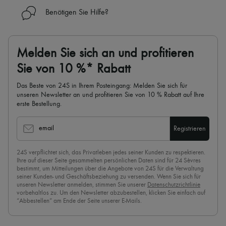
Benötigen Sie Hilfe?
Melden Sie sich an und profitieren
Sie von 10 %* Rabatt
Das Beste von 24S in Ihrem Posteingang: Melden Sie sich für
unseren Newsletter an und profitieren Sie von 10 % Rabatt auf Ihre
erste Bestellung.
email
Registrieren
24S verpflichtet sich, das Privatleben jedes seiner Kunden zu respektieren.
Ihre auf dieser Seite gesammelten persönlichen Daten sind für 24 Sèvres
bestimmt, um Mitteilungen über die Angebote von 24S für die Verwaltung
seiner Kunden- und Geschäftsbeziehung zu versenden. Wenn Sie sich für
unseren Newsletter anmelden, stimmen Sie unserer
Datenschutzrichtlinie
vorbehaltlos zu. Um den Newsletter abzubestellen, klicken Sie einfach auf
“Abbestellen” am Ende der Seite unserer E-Mails.