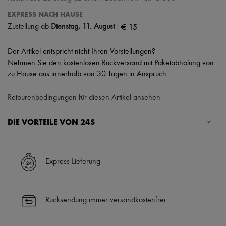
EXPRESS NACH HAUSE
|
€ 15
Zustellung ab
Dienstag, 11. August
Der Artikel entspricht nicht Ihren Vorstellungen?
Nehmen Sie den kostenlosen Rückversand mit Paketabholung von
zu Hause aus innerhalb von 30 Tagen in Anspruch.
Retourenbedingungen für diesen Artikel ansehen
DIE VORTEILE VON 24S
Ihre Vorteile
✓ Expresslieferung in über 100 Ländern
Express Lieferung
✓ Kostenlose Retouren
✓ Professionelle Beratung von unseren Personal Shoppers rund um
die Uhr (24h/24)
Rücksendung immer versandkostenfrei
✓
Mehr erfahren über 24S, ein Haus aus der LVMH-Gruppe