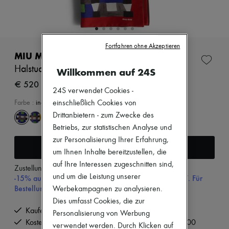
Neuheiten
Bekleidung
Alle Produkte
Neue Marken
Kleider
Fortfahren ohne Akzeptieren
Oberteile
MIU MIU
Sets
Halstuch mit Printmotiv
Willkommen auf 24S
Jacken
Röcke
€ 520
24S verwendet Cookies -
Strandkleidung
Shorts
einschließlich Cookies von
Farbe
:
indaco rosso
Denim
Drittanbietern - zum Zwecke des
Strickwaren
Betriebs, zur statistischen Analyse und
Hosen
zur Personalisierung Ihrer Erfahrung,
Mäntel
In den Warenkorb
Leder
um Ihnen Inhalte bereitzustellen, die
Anzüge
auf Ihre Interessen zugeschnitten sind,
Zustellung ab
Dienstag, 11. August
Sweatshirts
und um die Leistung unserer
-15% auf Ihre Erste Bestellung mit dem Code 15FIRST. Für
Schuhe
Bestellungen über 200€
Werbekampagnen zu analysieren.
Alle Produkte
Sandalen
Dies umfasst Cookies, die zur
Turnschuhe
Kaufen Sie jetzt und bezahlen Sie später.
Personalisierung von Werbung
Ballerinas
Kostenlose Lieferung ab einem Bestellwert von € 200
verwendet werden. Durch Klicken auf
Pumps