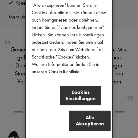
Kostenlose Rücksendung und Abholung zu Hause
Stiefel & Stiefeletten
"Alle akzeptieren" können Sie alle
Mokassins
Cookies akzeptieren. Sie können diese
Mary Janes
Mehr über dieses Produkt erfahren
auch konfigurieren oder ablehnen,
Derbys & Oxfords
indem Sie auf "Cookies konfigurieren"
Espadrilles
Taschen
klicken. Sie können Ihre Einstellungen
Alle Produkte
jederzeit ändern, indem Sie unten auf
Crossover-Taschen
Genieße das Halstuch mit Printmotiv von Miu Miu,
der Seite der 24s.com-Website auf die
Schultertaschen
gefertigt aus edler Seide mit geometrischen
Schaltfläche "Cookies" klicken.
Handtaschen
Körbe
Weitere Informationen finden Sie in
Details und allover-Druck. Ein kontrastfarbiger
Täschchen
unseren
Cookie-Richtlinie
Streifen an den Rändern und das Logo auf der
Gepäck
Vorderseite verleihen dem Accessoire einen
Rucksäcke
Bucket-Bag
modernen, stilvollen Akzent.
Cookies
Mini-Taschen
Einstellungen
Bestsellers
Accessoires
Alle Produkte
KOMBINIEREN SIE DEN ARTIKEL MIT
Sonnenbrillen
Alle
Gürtel
Akzeptieren
Kleine Lederwaren
Schals