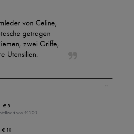
leder von Celine,
getasche getragen
iemen, zwei Griffe,
e Utensilien.
N
|
€ 5
stellwert von € 200
|
€ 10