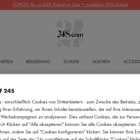
SUPP20: Bis zu 60% Rabatt im Sale + zusätzlich 20% Rabatt
HEITEN
BEKLEIDUNG
SCHUHE
TASCHEN
ACCESSO
f 24S
 einschließlich Cookies von Drittanbietern - zum Zwecke des Betriebs, zu
 Ihrer Erfahrung, um Ihnen Inhalte bereitzustellen, die auf Ihre Interess
r Werbekampagnen zu analysieren. Dies umfasst Cookies, die zur Perso
h Klicken auf "Alle akzeptieren" können Sie alle Cookies akzeptieren.
hnen, indem Sie auf "Cookies konfigurieren" klicken. Sie können Ihre Ein
 auf der Seite der 24s.com-Website auf die Schaltfläche "Cookies" klick