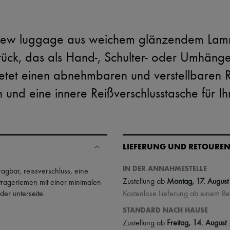
e new luggage aus weichem glänzendem Lamm
 Stück, das als Hand-, Schulter- oder Umhän
etet einen abnehmbaren und verstellbaren R
 und eine innere Reißverschlusstasche für Ihr
LIEFERUNG UND RETOURE
IN DER ANNAHMESTELLE
ragbar
,
reissverschluss
,
eine
Zustellung ab
Montag, 17. August
trageriemen mit einer minimalen
der unterseite
.
Kostenlose Lieferung ab einem Be
STANDARD NACH HAUSE
Zustellung ab
Freitag, 14. August