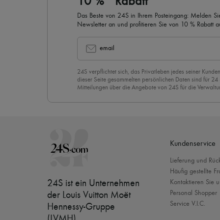
10 %* Rabatt
Das Beste von 24S in Ihrem Posteingang: Melden Sie
Newsletter an und profitieren Sie von 10 % Rabatt auf
email
24S verpflichtet sich, das Privatleben jedes seiner Kunden
dieser Seite gesammelten persönlichen Daten sind für 24
Mitteilungen über die Angebote von 24S für die Verwaltu
Geschäftsbeziehung zu versenden. Wenn Sie sich für uns
stimmen Sie unserer
Datenschutzrichtlinie
vorbehaltlos zu
abzubestellen, klicken Sie einfach auf “Abbestellen” am E
Mails.
Kundenservice
Lieferung und Rü
Häufig gestellte F
24S ist ein Unternehmen
Kontaktieren Sie u
Personal Shopper
der Louis Vuitton Moët
Service V.I.C.
Hennessy-Gruppe
(LVMH)
.