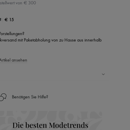
stellwert von € 300
|
€ 15
t
 Vorstellungen?
versand mit Paketabholung von zu Hause aus innerhalb
Artikel ansehen
Ländern
Benötigen Sie Hilfe?
nseren Personal Shoppers rund um die Uhr (24h/24)
 Haus aus der LVMH-Gruppe