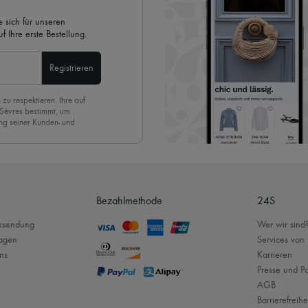
 sich für unseren
 Ihre erste Bestellung.
Registrieren
 zu respektieren. Ihre auf
 Sèvres bestimmt, um
ng seiner Kunden- und
eren Newsletter anmelden,
. Um den Newsletter
nde der Seite unserer E-
Bezahlmethode
24S
cksendung
Wer wir sind
ragen
Services von
ns
Karrieren
Presse und Pa
AGB
Barrierefreihe