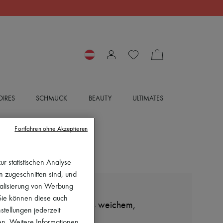
IRES
SCHMUCK
BEAUTY
ULTIMATES
Fortfahren ohne Akzeptieren
r statistischen Analyse
en zugeschnitten sind, und
nalisierung von Werbung
CELINE
 Sie können diese auch
Kleine new luggage aus weichem,
stellungen jederzeit
glänzendem lammleder
en. Weitere Informationen