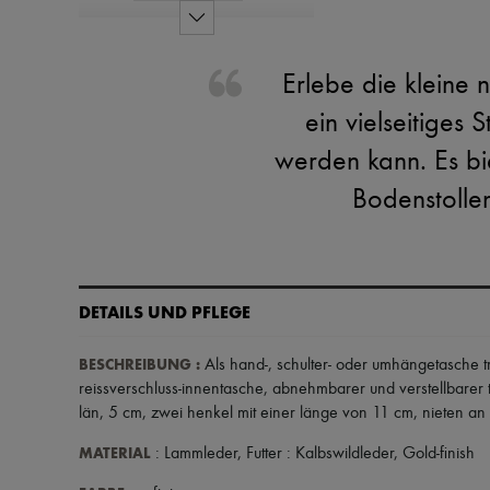
Erlebe die klein
ein vielseitiges
werden kann. Es bi
Bodenstollen
DETAILS UND PFLEGE
BESCHREIBUNG
:
Als hand-
,
schulter- oder umhängetasche t
reissverschluss-innentasche
,
abnehmbarer und verstellbarer 
län
,
5 cm
,
zwei henkel mit einer länge von 11 cm
,
nieten an 
MATERIAL
: Lammleder, Futter : Kalbswildleder, Gold-finish