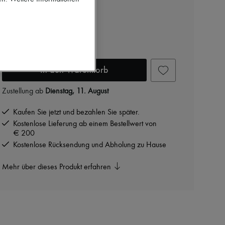
€ 2.900
Farbe
:
soft tan
In den Warenkorb
Zustellung ab
Dienstag, 11. August
Kaufen Sie jetzt und bezahlen Sie später.
Kostenlose Lieferung ab einem Bestellwert von
€ 200
Kostenlose Rücksendung und Abholung zu Hause
Mehr über dieses Produkt erfahren