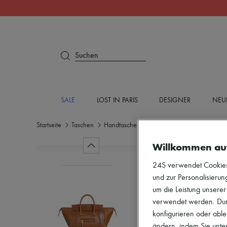
Suchen
SALE
LOST IN PARIS
DESIGNER
NEU
Startseite
Taschen
Handtaschen
Handtaschen
Willkommen au
24S verwendet Cookies -
und zur Personalisierung
um die Leistung unsere
verwendet werden. Durc
konfigurieren oder able
ändern, indem Sie unten