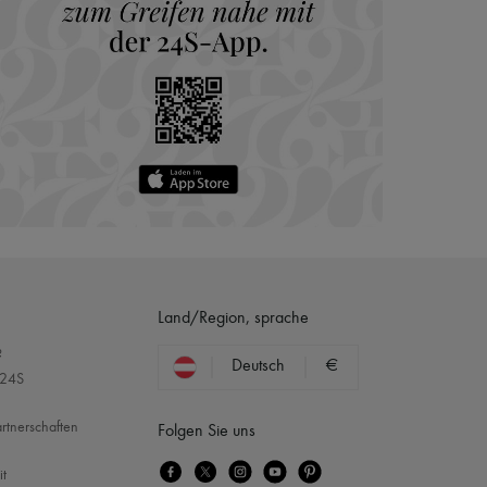
Land/Region, sprache
?
Deutsch
€
 24S
rtnerschaften
Folgen Sie uns
it