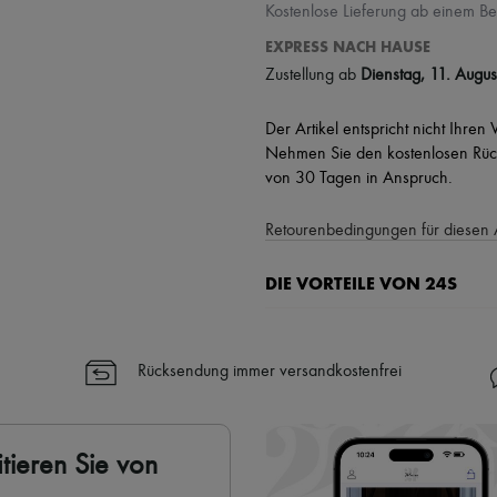
Kostenlose Lieferung ab einem Be
EXPRESS NACH HAUSE
Zustellung ab
Dienstag, 11. Augus
Der Artikel entspricht nicht Ihren
Nehmen Sie den kostenlosen Rück
von 30 Tagen in Anspruch.
Retourenbedingungen für diesen 
DIE VORTEILE VON 24S
Ihre Vorteile
✓ Expresslieferung in über 100 
Rücksendung immer versandkostenfrei
✓ Kostenlose Retouren
✓ Professionelle Beratung von u
✓
Mehr erfahren über 24S, ein
tieren Sie von