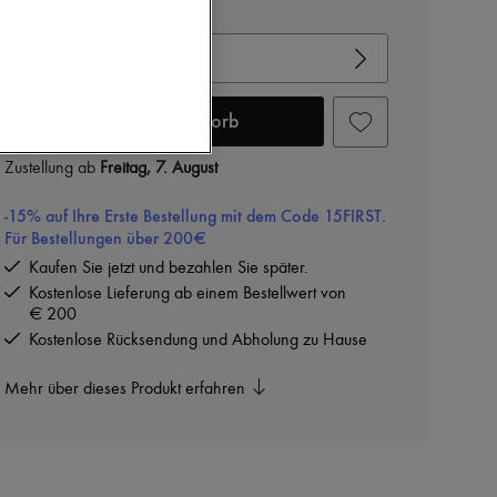
Gröβentabelle ansehen
Ihre Gröβe auswählen
In den Warenkorb
Zustellung ab
Freitag, 7. August
-15% auf Ihre Erste Bestellung mit dem Code 15FIRST.
Für Bestellungen über 200€
Kaufen Sie jetzt und bezahlen Sie später.
Kostenlose Lieferung ab einem Bestellwert von
€ 200
Kostenlose Rücksendung und Abholung zu Hause
Mehr über dieses Produkt erfahren