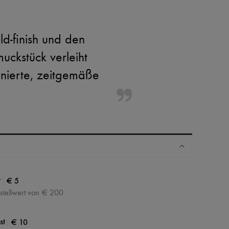
d-finish und den
uckstück verleiht
finierte, zeitgemäße
N
|
€ 5
stellwert von € 200
|
€ 10
st