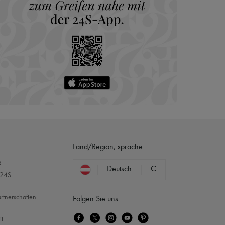
Land/Region, sprache
?
Deutsch
€
 24S
rtnerschaften
Folgen Sie uns
it