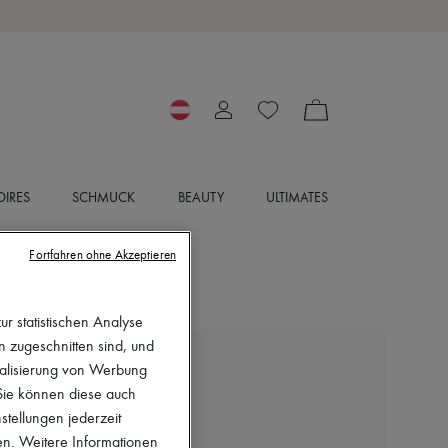
IRES
SCHMUCK
BEAUTY
ULTIMATES
Fortfahren ohne Akzeptieren
r statistischen Analyse
en zugeschnitten sind, und
nalisierung von Werbung
LIE STUDIO
Ring Audrey
 Sie können diese auch
stellungen jederzeit
€ 190
en. Weitere Informationen