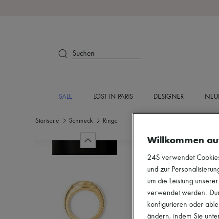
Suchen
SALE
LOST IN PARIS
DESIGNER
NEU
Startseite
Schmuck
Ringe
Willkommen au
24S verwendet Cookies -
und zur Personalisierung
um die Leistung unsere
verwendet werden. Durc
konfigurieren oder able
ändern, indem Sie unten