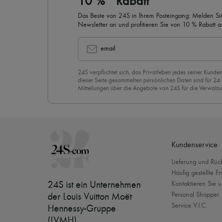
10 %* Rabatt
Das Beste von 24S in Ihrem Posteingang: Melden Sie
Newsletter an und profitieren Sie von 10 % Rabatt auf
email
24S verpflichtet sich, das Privatleben jedes seiner Kunden
dieser Seite gesammelten persönlichen Daten sind für 24
Mitteilungen über die Angebote von 24S für die Verwaltu
Geschäftsbeziehung zu versenden. Wenn Sie sich für uns
stimmen Sie unserer
Datenschutzrichtlinie
vorbehaltlos zu
abzubestellen, klicken Sie einfach auf “Abbestellen” am E
Mails.
Kundenservice
Lieferung und Rü
Häufig gestellte F
24S ist ein Unternehmen
Kontaktieren Sie u
Personal Shopper
der Louis Vuitton Moët
Service V.I.C.
Hennessy-Gruppe
(LVMH)
.