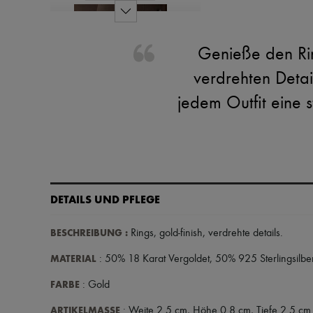
Genieße den Rin
verdrehten Detai
jedem Outfit eine s
DETAILS UND PFLEGE
BESCHREIBUNG
:
Rings
,
gold-finish
,
verdrehte details
.
MATERIAL
: 50% 18 Karat Vergoldet, 50% 925 Sterlingsilbe
FARBE
: Gold
ARTIKELMASSE
: Weite 2.5 cm, Höhe 0.8 cm, Tiefe 2.5 cm