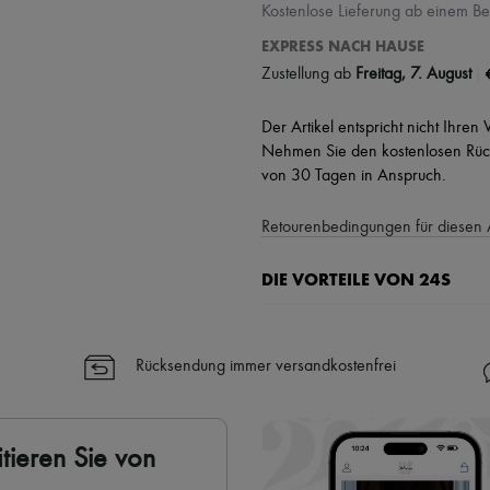
Kostenlose Lieferung ab einem Be
EXPRESS NACH HAUSE
|
Zustellung ab
Freitag, 7. August
Der Artikel entspricht nicht Ihren
Nehmen Sie den kostenlosen Rück
von 30 Tagen in Anspruch.
Retourenbedingungen für diesen 
DIE VORTEILE VON 24S
Ihre Vorteile
✓ Expresslieferung in über 100 
Rücksendung immer versandkostenfrei
✓ Kostenlose Retouren
✓ Professionelle Beratung von u
✓
Mehr erfahren über 24S, ein
tieren Sie von