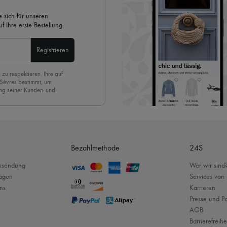
 sich für unseren
 Ihre erste Bestellung.
Registrieren
 zu respektieren. Ihre auf
 Sèvres bestimmt, um
ng seiner Kunden- und
eren Newsletter anmelden,
. Um den Newsletter
nde der Seite unserer E-
Bezahlmethode
24S
cksendung
Wer wir sind
ragen
Services von
ns
Karrieren
Presse und Pa
AGB
Barrierefreihe