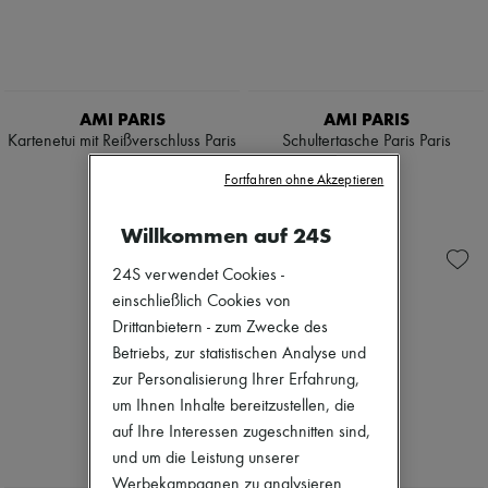
Pumps
Stiefel & Stiefeletten
Mokassins
Mary Janes
Derbys & Oxfords
AMI PARIS
AMI PARIS
Espadrilles
Kartenetui mit Reißverschluss Paris
Schultertasche Paris Paris
Taschen
Alle Produkte
Paris
€ 690
Fortfahren ohne Akzeptieren
Crossover-Taschen
€ 220
Schultertaschen
Handtaschen
Willkommen auf 24S
Körbe
Täschchen
24S verwendet Cookies -
Gepäck
einschließlich Cookies von
Rucksäcke
Drittanbietern - zum Zwecke des
Bucket-Bag
Mini-Taschen
Betriebs, zur statistischen Analyse und
Bestsellers
zur Personalisierung Ihrer Erfahrung,
Accessoires
um Ihnen Inhalte bereitzustellen, die
Alle Produkte
auf Ihre Interessen zugeschnitten sind,
Sonnenbrillen
Gürtel
und um die Leistung unserer
Kleine Lederwaren
Werbekampagnen zu analysieren.