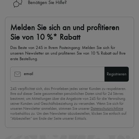
Benötigen Sie Hilfe?
Melden Sie sich an und profitieren
Sie von 10 %* Rabatt
Das Beste von 24S in Ihrem Posteingang: Melden Sie sich für
unseren Newsletter an und profitieren Sie von 10 % Rabatt auf Ihre
erste Bestellung.
email
Registrieren
24S verpflichtet sich, das Privatleben jedes seiner Kunden zu respektieren.
Ihre auf dieser Seite gesammelten persönlichen Daten sind für 24 Sèvres
bestimmt, um Mitteilungen über die Angebote von 24S für die Verwaltung
seiner Kunden- und Geschäftsbeziehung zu versenden. Wenn Sie sich für
unseren Newsletter anmelden, stimmen Sie unserer
Datenschutzrichtlinie
vorbehaltlos zu. Um den Newsletter abzubestellen, klicken Sie einfach auf
“Abbestellen” am Ende der Seite unserer E-Mails.