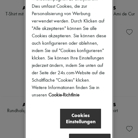
Schals
Dies umfasst Cookies, die zur
AMI PARIS
AMI PARIS
Hüte
Taschenschmuck und Schlüsselanhänger
Personalisierung von Werbung
T-Shirt mit Stickerei Ami de Cur
Kurzärmeliges T-Shirt Ami de Cur
Haar-Accessoires
verwendet werden. Durch Klicken auf
€ 160
€ 140
High-Tech & Lifestyle-Zubehör
"Alle akzeptieren" können Sie alle
Handschuhe
Cookies akzeptieren. Sie können diese
Schmuck
Alle Produkte
auch konfigurieren oder ablehnen,
Ohrringe
indem Sie auf "Cookies konfigurieren"
Halsketten
klicken. Sie können Ihre Einstellungen
Armbänder
jederzeit ändern, indem Sie unten auf
Ringe
Beauty
der Seite der 24s.com-Website auf die
Alle Produkte
Schaltfläche "Cookies" klicken.
Parfums
Weitere Informationen finden Sie in
Kerzen & Raumdüfte
unseren
Cookie-Richtlinie
Make-up
Gesichtspflege
AMI PARIS
AMI PARIS
Körperpflege
Rundhalspullover Ami de Cur
Kurzarm-T-Shirt
Haarpflege
Cookies
€ 390
€ 140
Sonnenschutz
Einstellungen
Mini- und Reiseformate
Ultimates