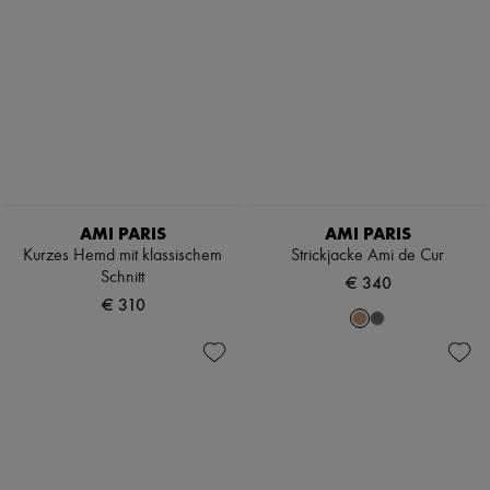
T-Shirts
Zimmermann
Neuheiten
Bekleidung
Alle Produkte
Neue Marken
Kleider
Oberteile
Sets
Jacken
Röcke
Strandkleidung
AMI PARIS
AMI PARIS
Shorts
Kurzes Hemd mit klassischem
Strickjacke Ami de Cur
Denim
Schnitt
Strickwaren
€ 340
Hosen
€ 310
Mäntel
Leder
Anzüge
Sweatshirts
Schuhe
Alle Produkte
Sandalen
Turnschuhe
Ballerinas