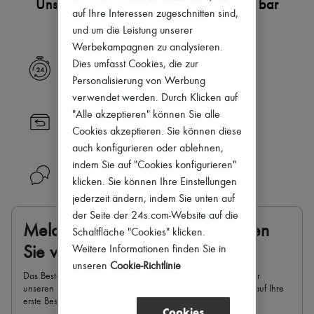
Unsere Auswahl ist noch nicht verfügbar
Zimmermann
auf Ihre Interessen zugeschnitten sind,
Neuheiten
und um die Leistung unserer
Bekleidung
Alle Produkte
Werbekampagnen zu analysieren.
Neue Marken
Dies umfasst Cookies, die zur
Express Lieferung
Kleider
Personalisierung von Werbung
Oberteile
verwendet werden. Durch Klicken auf
Sets
Jacken
"Alle akzeptieren" können Sie alle
Rücksendung immer versandkostenfrei
Röcke
Cookies akzeptieren. Sie können diese
Strandkleidung
auch konfigurieren oder ablehnen,
Shorts
indem Sie auf "Cookies konfigurieren"
Denim
Benötigen Sie Hilfe?
Strickwaren
klicken. Sie können Ihre Einstellungen
Hosen
jederzeit ändern, indem Sie unten auf
Mäntel
der Seite der 24s.com-Website auf die
Leder
Melden Sie sich an und profitieren
Schaltfläche "Cookies" klicken.
Anzüge
Sweatshirts
Weitere Informationen finden Sie in
Sie von 10 %* Rabatt
Schuhe
unseren
Cookie-Richtlinie
Alle Produkte
Das Beste von 24S in Ihrem Posteingang: Melden Sie sich für
Sandalen
unseren Newsletter an und profitieren Sie von 10 % Rabatt auf Ihre
Turnschuhe
erste Bestellung.
Cookies
Ballerinas