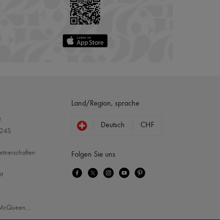
Land/Region, sprache
?
Deutsch
CHF
 24S
rtnerschaften
Folgen Sie uns
it
McQueen
...