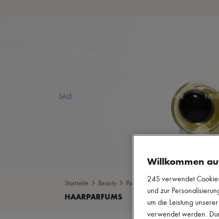
Suchen
SALE
LOST IN PARIS
DESIGNER
NEU
Willkommen au
24S verwendet Cookies -
Startseite
Beauty
Parfums
Haarparfums
und zur Personalisierung
um die Leistung unsere
verwendet werden. Durc