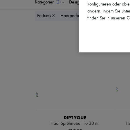
Kategorien
(2)
Designer
Preis
konfigurieren oder able
ändern, indem Sie unten
Alle löschen
Parfums
Haarparfums
finden Sie in unseren
Co
DIPTYQUE
Haar-Sprühnebel Ilio 30 ml
Ha