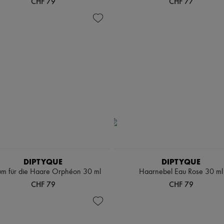
CHF 79
CHF 77
DIPTYQUE
DIPTYQUE
um für die Haare Orphéon 30 ml
Haarnebel Eau Rose 30 ml
CHF 79
CHF 79