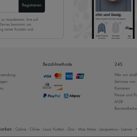
Registrieren
 zu respektieren. Ihre auf
 Sèvres bestimmt, um
ng seiner Kunden- und
eren Newsletter anmelden,
. Um den Newsletter
nde der Seite unserer E-
Bezahlmethode
24S
cksendung
Wer wir sind
ragen
Services von
ns
Karrieren
Presse und Pa
AGB
Barrierefreihe
arken :
Celine
-
Chloe
-
Louis Vuitton
-
Dior
-
Max Mara
-
Jacquemus
-
Loewe
-