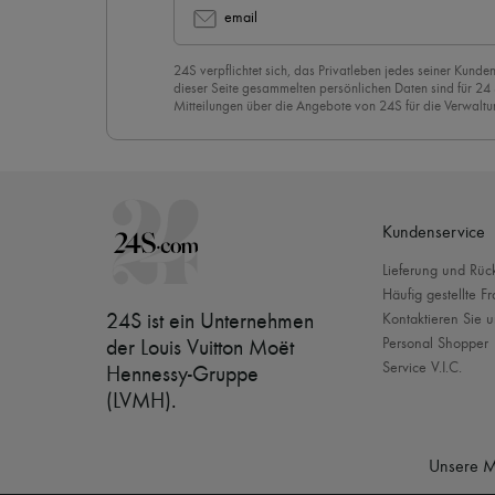
email
24S verpflichtet sich, das Privatleben jedes seiner Kunden
dieser Seite gesammelten persönlichen Daten sind für 24
Mitteilungen über die Angebote von 24S für die Verwaltu
Geschäftsbeziehung zu versenden. Wenn Sie sich für uns
stimmen Sie unserer
Datenschutzrichtlinie
vorbehaltlos zu
abzubestellen, klicken Sie einfach auf “Abbestellen” am E
Mails.
Kundenservice
Lieferung und Rü
Häufig gestellte F
24S ist ein Unternehmen
Kontaktieren Sie u
Personal Shopper
der Louis Vuitton Moët
Service V.I.C.
Hennessy-Gruppe
(LVMH)
.
Unsere M