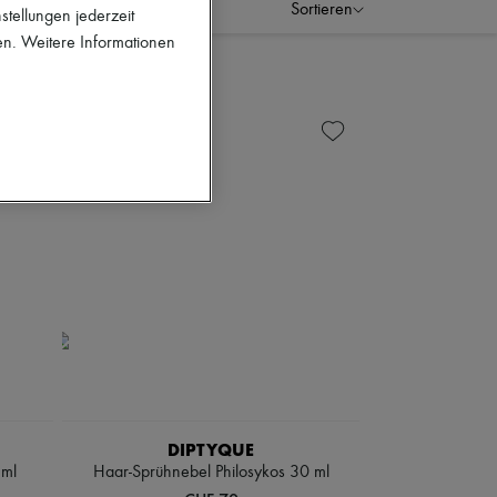
Sortieren
stellungen jederzeit
en. Weitere Informationen
DIPTYQUE
 ml
Haar-Sprühnebel Philosykos 30 ml