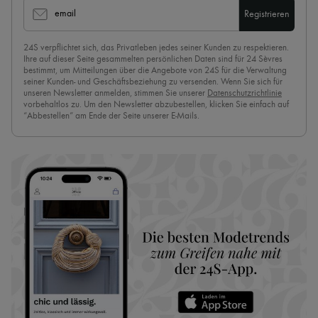
email
Registrieren
24S verpflichtet sich, das Privatleben jedes seiner Kunden zu respektieren.
Ihre auf dieser Seite gesammelten persönlichen Daten sind für 24 Sèvres
bestimmt, um Mitteilungen über die Angebote von 24S für die Verwaltung
seiner Kunden- und Geschäftsbeziehung zu versenden. Wenn Sie sich für
unseren Newsletter anmelden, stimmen Sie unserer
Datenschutzrichtlinie
vorbehaltlos zu. Um den Newsletter abzubestellen, klicken Sie einfach auf
“Abbestellen” am Ende der Seite unserer E-Mails.