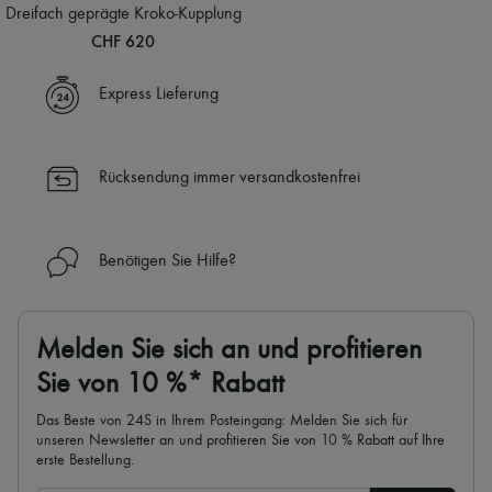
Schals
Dreifach geprägte Kroko-Kupplung
Hüte
CHF 620
Taschenschmuck und Schlüsselanhänger
Haar-Accessoires
High-Tech & Lifestyle-Zubehör
Express Lieferung
Handschuhe
Schmuck
Alle Produkte
Ohrringe
Rücksendung immer versandkostenfrei
Halsketten
Armbänder
Ringe
Beauty
Benötigen Sie Hilfe?
Alle Produkte
Parfums
Kerzen & Raumdüfte
Make-up
Melden Sie sich an und profitieren
Gesichtspflege
Sie von 10 %* Rabatt
Körperpflege
Haarpflege
Das Beste von 24S in Ihrem Posteingang: Melden Sie sich für
Sonnenschutz
unseren Newsletter an und profitieren Sie von 10 % Rabatt auf Ihre
Mini- und Reiseformate
erste Bestellung.
Ultimates