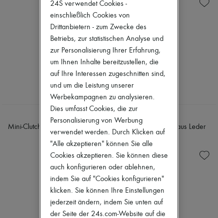
Strickwaren
24S verwendet Cookies -
Zimmermann
Hosen
Neuheiten
einschließlich Cookies von
Hemden
Bekleidung
Drittanbietern - zum Zwecke des
T-shirts
Alle Produkte
Betriebs, zur statistischen Analyse und
Neue Marken
Kleider
zur Personalisierung Ihrer Erfahrung,
Oberteile
um Ihnen Inhalte bereitzustellen, die
Sets
auf Ihre Interessen zugeschnitten sind,
Jacken
und um die Leistung unserer
Röcke
Strandkleidung
Werbekampagnen zu analysieren.
Shorts
Dies umfasst Cookies, die zur
Denim
TOTEME
TOTEME
Personalisierung von Werbung
Strickwaren
Mini-Clutch T-Lock aus Naplack
Clutch mini T-Lock aus Leder
verwendet werden. Durch Klicken auf
Hosen
CHF 620
CHF 620
Mäntel
"Alle akzeptieren" können Sie alle
Leder
Cookies akzeptieren. Sie können diese
Anzüge
auch konfigurieren oder ablehnen,
Sweatshirts
indem Sie auf "Cookies konfigurieren"
Schuhe
Alle Produkte
klicken. Sie können Ihre Einstellungen
Sandalen
jederzeit ändern, indem Sie unten auf
Turnschuhe
der Seite der 24s.com-Website auf die
Ballerinas